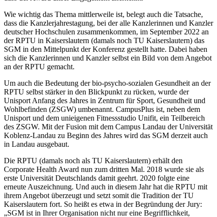
Wie wichtig das Thema mittlerweile ist, belegt auch die Tatsache,
dass die Kanzlerjahrestagung, bei der alle Kanzlerinnen und Kanzler
deutscher Hochschulen zusammenkommen, im September 2022 an
der RPTU in Kaiserslautern (damals noch TU Kaiserslautern) das
SGM in den Mittelpunkt der Konferenz gestellt hatte. Dabei haben
sich die Kanzlerinnen und Kanzler selbst ein Bild von dem Angebot
an der RPTU gemacht.
Um auch die Bedeutung der bio-psycho-sozialen Gesundheit an der
RPTU selbst stärker in den Blickpunkt zu rücken, wurde der
Unisport Anfang des Jahres in Zentrum für Sport, Gesundheit und
Wohlbefinden (ZSGW) umbenannt. CampusPlus ist, neben dem
Unisport und dem unieigenen Fitnessstudio Unifit, ein Teilbereich
des ZSGW. Mit der Fusion mit dem Campus Landau der Universität
Koblenz-Landau zu Beginn des Jahres wird das SGM derzeit auch
in Landau ausgebaut.
Die RPTU (damals noch als TU Kaiserslautern) erhält den
Corporate Health Award nun zum dritten Mal. 2018 wurde sie als
erste Universität Deutschlands damit geehrt. 2020 folgte eine
erneute Auszeichnung. Und auch in diesem Jahr hat die RPTU mit
ihrem Angebot überzeugt und setzt somit die Tradition der TU
Kaiserslautern fort. So heißt es etwa in der Begründung der Jury:
„SGM ist in Ihrer Organisation nicht nur eine Begrifflichkeit,