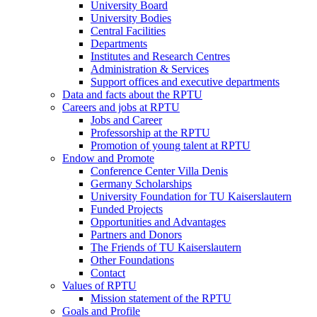
University Board
University Bodies
Central Facilities
Departments
Institutes and Research Centres
Administration & Services
Support offices and executive departments
Data and facts about the RPTU
Careers and jobs at RPTU
Jobs and Career
Professorship at the RPTU
Promotion of young talent at RPTU
Endow and Promote
Conference Center Villa Denis
Germany Scholarships
University Foundation for TU Kaiserslautern
Funded Projects
Opportunities and Advantages
Partners and Donors
The Friends of TU Kaiserslautern
Other Foundations
Contact
Values of RPTU
Mission statement of the RPTU
Goals and Profile