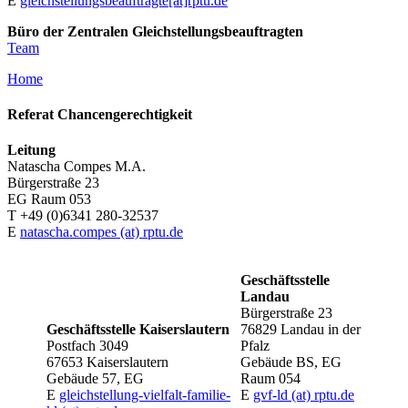
E
gleichstellungsbeauftragte[at]rptu.de
Büro der Zentralen Gleichstellungsbeauftragten
Team
Home
Referat Chancengerechtigkeit
Leitung
Natascha Compes M.A.
Bürgerstraße 23
EG Raum 053
T +49 (0)6341 280-32537
E
natascha.compes (at) rptu.de
Geschäftsstelle
Landau
Bürgerstraße 23
Geschäftsstelle Kaiserslautern
76829 Landau in der
Postfach 3049
Pfalz
67653 Kaiserslautern
Gebäude BS, EG
Gebäude 57, EG
Raum 054
E
gleichstellung-vielfalt-familie-
E
gvf-ld (at) rptu.de