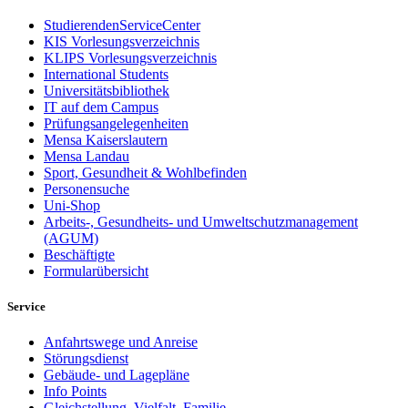
StudierendenServiceCenter
KIS Vorlesungsverzeichnis
KLIPS Vorlesungsverzeichnis
International Students
Universitätsbibliothek
IT auf dem Campus
Prüfungsangelegenheiten
Mensa Kaiserslautern
Mensa Landau
Sport, Gesundheit & Wohlbefinden
Personensuche
Uni-Shop
Arbeits-, Gesundheits- und Umweltschutzmanagement
(AGUM)
Beschäftigte
Formularübersicht
Service
Anfahrtswege und Anreise
Störungsdienst
Gebäude- und Lagepläne
Info Points
Gleichstellung, Vielfalt, Familie