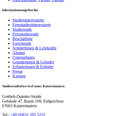
Informationsangebot für
Studieninteressierte
Fernstudieninteressierte
Studierende
Fernstudierende
Beschäftigte
Forschende
SchülerInnen & Lehrkräfte
Alumni
Unternehmen
Gründerinnen & Gründer
Erfinderinnen & Erfinder
Presse
Karriere
StudierendenServiceCenter Kaiserslautern
Gottlieb-Daimler-Straße
Gebäude 47, Raum 109, Erdgeschoss
67663 Kaiserslautern
Tel.:
+49 (0)631 205 5252