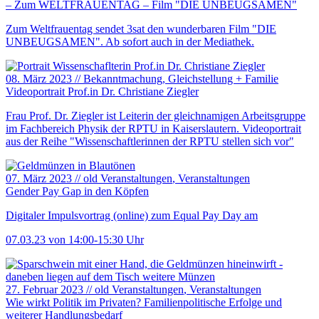
– Zum WELTFRAUENTAG – Film "DIE UNBEUGSAMEN"
Zum Weltfrauentag sendet 3sat den wunderbaren Film "DIE
UNBEUGSAMEN". Ab sofort auch in der Mediathek.
08. März 2023
//
Bekanntmachung
, Gleichstellung + Familie
Videoportrait Prof.in Dr. Christiane Ziegler
Frau Prof. Dr. Ziegler ist Leiterin der gleichnamigen Arbeitsgruppe
im Fachbereich Physik der RPTU in Kaiserslautern. Videoportrait
aus der Reihe "Wissenschaftlerinnen der RPTU stellen sich vor"
07. März 2023
//
old Veranstaltungen
, Veranstaltungen
Gender Pay Gap in den Köpfen
Digitaler Impulsvortrag (online) zum Equal Pay Day am
07.03.23 von 14:00-15:30 Uhr
27. Februar 2023
//
old Veranstaltungen
, Veranstaltungen
Wie wirkt Politik im Privaten? Familienpolitische Erfolge und
weiterer Handlungsbedarf