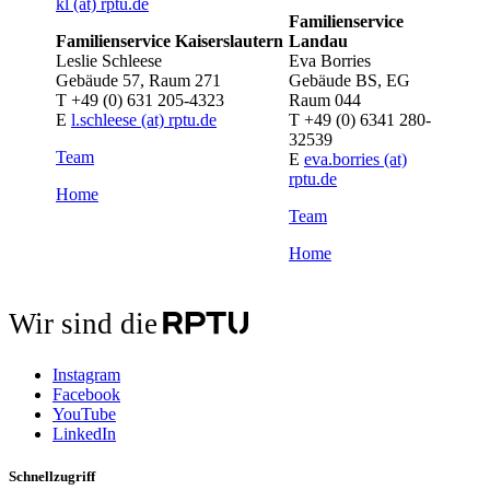
kl (at) rptu.de
Familienservice
Familienservice Kaiserslautern
Landau
Leslie Schleese
Eva Borries
Gebäude 57, Raum 271
Gebäude BS, EG
T +49 (0) 631 205-4323
Raum 044
E
l.schleese (at) rptu.de
T +49 (0) 6341 280-
32539
Team
E
eva.borries (at)
rptu.de
Home
Team
Home
Wir sind die
Instagram
Facebook
YouTube
LinkedIn
Schnellzugriff