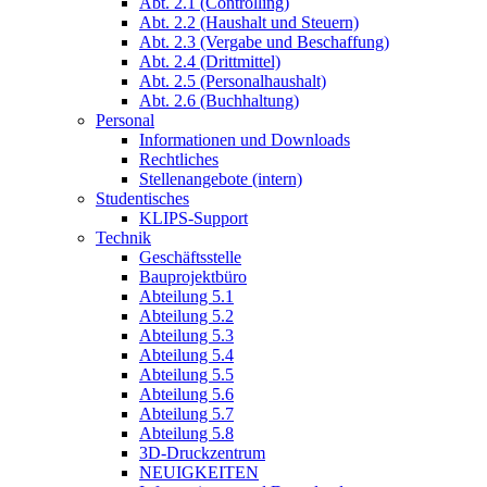
Abt. 2.1 (Controlling)
Abt. 2.2 (Haushalt und Steuern)
Abt. 2.3 (Vergabe und Beschaffung)
Abt. 2.4 (Drittmittel)
Abt. 2.5 (Personalhaushalt)
Abt. 2.6 (Buchhaltung)
Personal
Informationen und Downloads
Rechtliches
Stellenangebote (intern)
Studentisches
KLIPS-Support
Technik
Geschäftsstelle
Bauprojektbüro
Abteilung 5.1
Abteilung 5.2
Abteilung 5.3
Abteilung 5.4
Abteilung 5.5
Abteilung 5.6
Abteilung 5.7
Abteilung 5.8
3D-Druckzentrum
NEUIGKEITEN