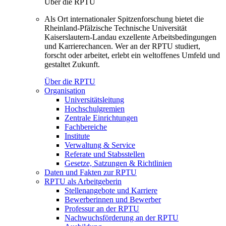
Über die RPTU
Als Ort internationaler Spitzenforschung bietet die
Rheinland-Pfälzische Technische Universität
Kaiserslautern-Landau exzellente Arbeitsbedingungen
und Karrierechancen. Wer an der RPTU studiert,
forscht oder arbeitet, erlebt ein weltoffenes Umfeld und
gestaltet Zukunft.
Über die RPTU
Organisation
Universitätsleitung
Hochschulgremien
Zentrale Einrichtungen
Fachbereiche
Institute
Verwaltung & Service
Referate und Stabsstellen
Gesetze, Satzungen & Richtlinien
Daten und Fakten zur RPTU
RPTU als Arbeitgeberin
Stellenangebote und Karriere
Bewerberinnen und Bewerber
Professur an der RPTU
Nachwuchsförderung an der RPTU