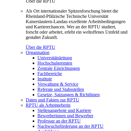
Über die RPTU
Als Ort internationaler Spitzenforschung bietet die
Rheinland-Pfälzische Technische Universität
Kaiserslautern-Landau exzellente Arbeitsbedingungen
und Karrierechancen. Wer an der RPTU studiert,
forscht oder arbeitet, erlebt ein weltoffenes Umfeld und
gestaltet Zukunft.
Über die RPTU
Organisation
Universitätsleitung
Hochschulgremien
Zentrale Einrichtungen
Fachbereiche
Institute
Verwaltung & Service
Referate und Stabsstellen
Gesetze, Satzungen & Richtlinien
Daten und Fakten zur RPTU
RPTU als Arbeitgeberin
Stellenangebote und Karriere
Bewerberinnen und Bewerber
Professur an der RPTU
Nachwuchsförderung an der RPTU