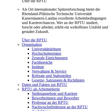
Über die RPTU
Als Ort internationaler Spitzenforschung bietet die
Rheinland-Pfälzische Technische Universität
Kaiserslautern-Landau exzellente Arbeitsbedingungen
und Karrierechancen. Wer an der RPTU studiert,
forscht oder arbeitet, erlebt ein weltoffenes Umfeld und
gestaltet Zukunft.
Über die RPTU
Organisation
Universitätsleitung
Hochschulgremien
Zentrale Einrichtungen
Fachbereiche
Institute
Verwaltung & Service
Referate und Stabsstellen
Gesetze, Satzungen & Richtlinien
Daten und Fakten zur RPTU
RPTU als Arbeitgeberin
Stellenangebote und Karriere
Bewerberinnen und Bewerber
Professur an der RPTU
Nachwuchsförderung an der RPTU