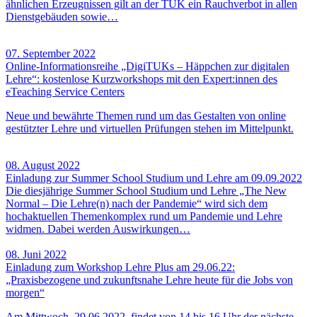
ähnlichen Erzeugnissen gilt an der TUK ein Rauchverbot in allen
Dienstgebäuden sowie…
07. September 2022
Online-Informationsreihe „DigiTUKs – Häppchen zur digitalen
Lehre“: kostenlose Kurzworkshops mit den Expert:innen des
eTeaching Service Centers
Neue und bewährte Themen rund um das Gestalten von online
gestützter Lehre und virtuellen Prüfungen stehen im Mittelpunkt.
08. August 2022
Einladung zur Summer School Studium und Lehre am 09.09.2022
Die diesjährige Summer School Studium und Lehre „The New
Normal – Die Lehre(n) nach der Pandemie“ wird sich dem
hochaktuellen Themenkomplex rund um Pandemie und Lehre
widmen. Dabei werden Auswirkungen…
08. Juni 2022
Einladung zum Workshop Lehre Plus am 29.06.22:
„Praxisbezogene und zukunftsnahe Lehre heute für die Jobs von
morgen“
Am Mittwoch, 29.06.2022, findet von 14 bis 16 Uhr der nächste