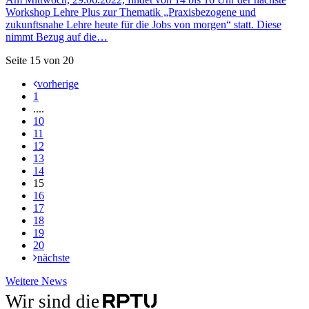
Workshop Lehre Plus zur Thematik „Praxisbezogene und
zukunftsnahe Lehre heute für die Jobs von morgen“ statt. Diese
nimmt Bezug auf die…
Seite 15 von 20
vorherige
1
....
10
11
12
13
14
15
16
17
18
19
20
nächste
Weitere
Weitere News
News
Wir sind die