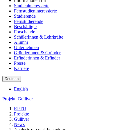
Informationen für
Studieninteressierte
Fernstudieninteressierte
Studierende
Fernstudierende
Beschäftigte
Forschende
SchülerInnen & Lehrkräfte
Alumni
Unternehmen
Gründerinnen & Gründer
Erfinderinnen & Erfinder
Presse
Karriere
Deutsch
English
Projekt: Gulliver
RPTU
Projekte
Gulliver
News
Analysis of crack behaviour