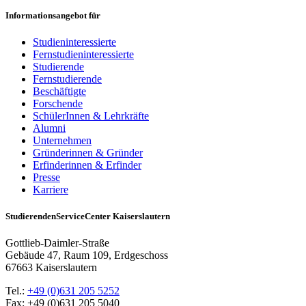
Informationsangebot für
Studieninteressierte
Fernstudieninteressierte
Studierende
Fernstudierende
Beschäftigte
Forschende
SchülerInnen & Lehrkräfte
Alumni
Unternehmen
Gründerinnen & Gründer
Erfinderinnen & Erfinder
Presse
Karriere
StudierendenServiceCenter Kaiserslautern
Gottlieb-Daimler-Straße
Gebäude 47, Raum 109, Erdgeschoss
67663 Kaiserslautern
Tel.:
+49 (0)631 205 5252
Fax: +49 (0)631 205 5040