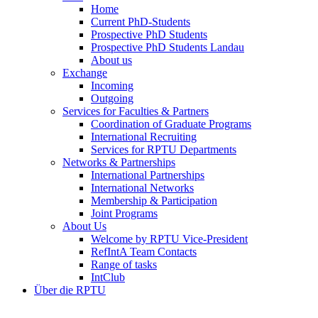
Home
Current PhD-Students
Prospective PhD Students
Prospective PhD Students Landau
About us
Exchange
Incoming
Outgoing
Services for Faculties & Partners
Coordination of Graduate Programs
International Recruiting
Services for RPTU Departments
Networks & Partnerships
International Partnerships
International Networks
Membership & Participation
Joint Programs
About Us
Welcome by RPTU Vice-President
RefIntA Team Contacts
Range of tasks
IntClub
Über die RPTU