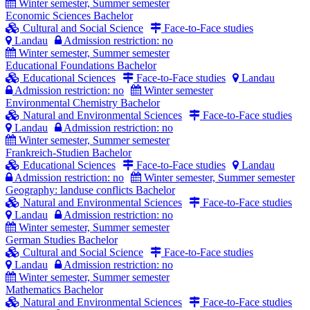
Winter semester, Summer semester
Economic Sciences
Bachelor
Cultural and Social Science
Face-to-Face studies
Landau
Admission restriction: no
Winter semester, Summer semester
Educational Foundations
Bachelor
Educational Sciences
Face-to-Face studies
Landau
Admission restriction: no
Winter semester
Environmental Chemistry
Bachelor
Natural and Environmental Sciences
Face-to-Face studies
Landau
Admission restriction: no
Winter semester, Summer semester
Frankreich-Studien
Bachelor
Educational Sciences
Face-to-Face studies
Landau
Admission restriction: no
Winter semester, Summer semester
Geography: landuse conflicts
Bachelor
Natural and Environmental Sciences
Face-to-Face studies
Landau
Admission restriction: no
Winter semester, Summer semester
German Studies
Bachelor
Cultural and Social Science
Face-to-Face studies
Landau
Admission restriction: no
Winter semester, Summer semester
Mathematics
Bachelor
Natural and Environmental Sciences
Face-to-Face studies