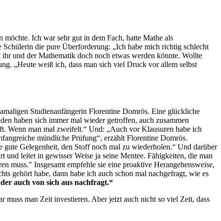
n möchte. Ich war sehr gut in dem Fach, hatte Mathe als
Schülerin die pure Überforderung: „Ich habe mich richtig schlecht
mit ihr und der Mathematik doch noch etwas werden könnte. Wollte
ng. „Heute weiß ich, dass man sich viel Druck vor allem selbst
damaligen Studienanfängerin Florentine Domrös. Eine glückliche
eiden haben sich immer mal wieder getroffen, auch zusammen
äuft. Wenn man mal zweifelt.“ Und: „Auch vor Klausuren habe ich
umfangreiche mündliche Prüfung“, erzählt Florentine Domrös.
ne gute Gelegenheit, den Stoff noch mal zu wiederholen.“ Und darüber
 und leitet in gewisser Weise ja seine Mentee. Fähigkeiten, die man
ühren muss." Insgesamt empfehle sie eine proaktive Herangehensweise,
hts gehört habe, dann habe ich auch schon mal nachgefragt, wie es
der auch von sich aus nachfragt.“
 muss man Zeit investieren. Aber jetzt auch nicht so viel Zeit, dass