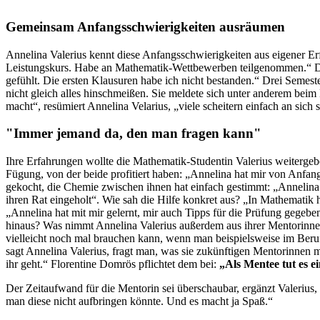
Gemeinsam Anfangsschwierigkeiten ausräumen
Annelina Valerius kennt diese Anfangsschwierigkeiten aus eigener Erf
Leistungskurs. Habe an Mathematik-Wettbewerben teilgenommen.“ Doch
gefühlt. Die ersten Klausuren habe ich nicht bestanden.“ Drei Semest
nicht gleich alles hinschmeißen. Sie meldete sich unter anderem bei
macht“, resümiert Annelina Velarius, „viele scheitern einfach an sich s
"Immer jemand da, den man fragen kann"
Ihre Erfahrungen wollte die Mathematik-Studentin Valerius weiterge
Fügung, von der beide profitiert haben: „Annelina hat mir von Anfa
gekocht, die Chemie zwischen ihnen hat einfach gestimmt: „Annelina 
ihren Rat eingeholt“. Wie sah die Hilfe konkret aus? „In Mathematik
„Annelina hat mit mir gelernt, mir auch Tipps für die Prüfung gegeb
hinaus? Was nimmt Annelina Valerius außerdem aus ihrer Mentorinnen-T
vielleicht noch mal brauchen kann, wenn man beispielsweise im Beruf
sagt Annelina Valerius, fragt man, was sie zukünftigen Mentorinnen 
ihr geht.“ Florentine Domrös pflichtet dem bei:
„Als Mentee tut es e
Der Zeitaufwand für die Mentorin sei überschaubar, ergänzt Valerius, d
man diese nicht aufbringen könnte. Und es macht ja Spaß.“