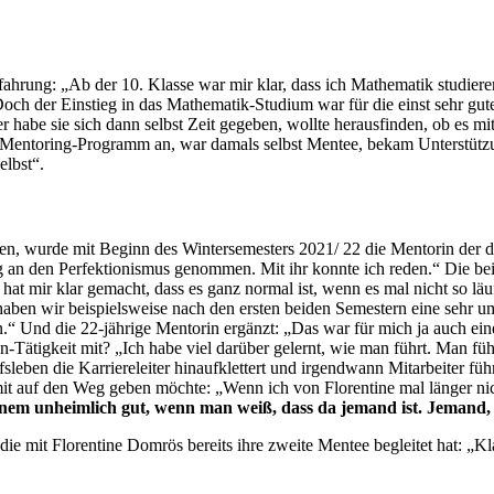
ahrung: „Ab der 10. Klasse war mir klar, dass ich Mathematik studiere
 der Einstieg in das Mathematik-Studium war für die einst sehr gute 
er habe sie sich dann selbst Zeit gegeben, wollte herausfinden, ob es 
m Mentoring-Programm an, war damals selbst Mentee, bekam Unterstützu
elbst“.
ben, wurde mit Beginn des Wintersemesters 2021/ 22 die Mentorin der 
ng an den Perfektionismus genommen. Mit ihr konnte ich reden.“ Die b
hat mir klar gemacht, dass es ganz normal ist, wenn es mal nicht so l
 haben wir beispielsweise nach den ersten beiden Semestern eine sehr 
en.“ Und die 22-jährige Mentorin ergänzt: „Das war für mich ja auch ei
ätigkeit mit? „Ich habe viel darüber gelernt, wie man führt. Man führt
sleben die Karriereleiter hinaufklettert und irgendwann Mitarbeiter f
mit auf den Weg geben möchte: „Wenn ich von Florentine mal länger nic
inem unheimlich gut, wenn man weiß, dass da jemand ist. Jemand, 
ie mit Florentine Domrös bereits ihre zweite Mentee begleitet hat: „Klar