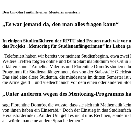
Den Uni-Start mithilfe einer Mentorin meistern
„Es war jemand da, den man alles fragen kann“
In einigen Studienfächern der RPTU sind Frauen nach wie vor unte
das Projekt „Mentoring für Studienanfängerinnen“ ins Leben geru
„Telefoniert haben wir bereits vor meinem Studienbeginn, etwa zwei 
Weitere Treffen folgten online und beim Start ins Studium vor Ort in 
erklären kann.“ Annelina Valerius und Florentine Domrös studieren b
Programm für Studienanfängerinnen, das von der Stabsstelle Gleichs
Das sind eine ältere Studentin, die mindestens im dritten Semester ist
die Arme greift – und vielleicht auch vor dem einen oder anderen Stol
„Unter anderem wegen des Mentoring-Programms habe 
sagt Florentine Domrös, die wusste, dass sie sich mit Mathematik kei
von ihnen haben ein Einserabi.“ Doch der Einstieg in das Studienfach s
Herausfordernde? „An der Uni geht es nicht ums Rechnen, sondern dar
als würde man eine andere Sprache lernen.“