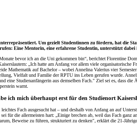
rrepräsentiert. Um gezielt Studentinnen zu fördern, hat die Stabss
fen: Eine Mentorin, eine erfahrene Studentin, unterstützt dabei 
Monate bevor ich an die Uni gekommen bin“, berichtet Florentine Domr
Kaiserslautern: „Ich hatte am Anfang vor allem viele organisatorische Fr
eide Mathematik auf Bachelor – wobei Annelina Valerius vier Semester 
tellung, Vielfalt und Familie der RPTU ins Leben gerufen wurde. Ann
 und eine Studienanfängerin aus demselben Fach." Ziel sei es, dass die Ä
perstein warnt.
ich mich überhaupt erst für den Studienort Kaisersl
n leichtes Fach ausgesucht hat – und deshalb von Anfang an auf Unterst
ei für die allermeisten hart: „Einige brechen ab, weil das Fach ganz an
um, Beweise zu führen, strukturiert zu denken", erklärt die 21-Jähri