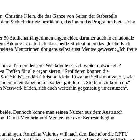
Christine Klein, die das Ganze von Seiten der Stabsstelle
dem Sicherheitsnetz profitieren, das ihnen das Programm bietet. Von
er 50 Studienanfängerinnen angemeldet, darunter auch internationale
em-Bildung ist natürlich, dass beide Studentinnen das gleiche Fach
eisten Mentorinnen übrigens selbst einst Mentee gewesen: „Ich freue
mm außerdem leisten? Wie könnte es sich weiter entwickeln?
Treffen für alle organisieren.“ Profitieren können die
Soft Skills“, erklärt Christine Klein. Etwa um Selbstmotivation, wie
tudentinnen dabei helfen sollen, gut durchs Studium zu kommen.“
 Netzwerk bilden, sich auch weiterhin gegenseitig unterstützen“.
nen beide. Dennoch könne man seinen Nutzen aus dem Austausch
h an. Damit Mentorin und Mentee noch vor Semesterbeginn
k anhängen. Annelina Valerius will nach dem Bachelor die RPTU
 schließt nicht aus, dass sie irgendwann ebenfalls einen Master in