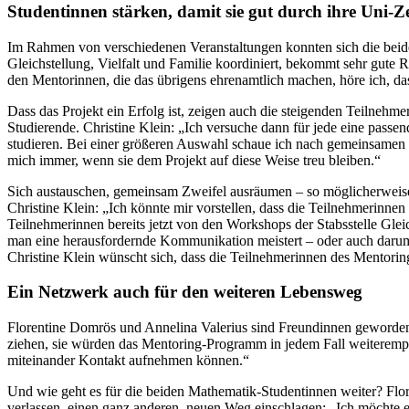
Studentinnen stärken, damit sie gut durch ihre Uni-
Im Rahmen von verschiedenen Veranstaltungen konnten sich die beide
Gleichstellung, Vielfalt und Familie koordiniert, bekommt sehr gute
den Mentorinnen, die das übrigens ehrenamtlich machen, höre ich, das
Dass das Projekt ein Erfolg ist, zeigen auch die steigenden Teilneh
Studierende. Christine Klein: „Ich versuche dann für jede eine passe
studieren. Bei einer größeren Auswahl schaue ich nach gemeinsamen 
mich immer, wenn sie dem Projekt auf diese Weise treu bleiben.“
Sich austauschen, gemeinsam Zweifel ausräumen – so möglicherweise
Christine Klein: „Ich könnte mir vorstellen, dass die Teilnehmerinn
Teilnehmerinnen bereits jetzt von den Workshops der Stabsstelle Gleic
man eine herausfordernde Kommunikation meistert – oder auch darum,
Christine Klein wünscht sich, dass die Teilnehmerinnen des Mentorin
Ein Netzwerk auch für den weiteren Lebensweg
Florentine Domrös und Annelina Valerius sind Freundinnen geworden.
ziehen, sie würden das Mentoring-Programm in jedem Fall weiteremp
miteinander Kontakt aufnehmen können.“
Und wie geht es für die beiden Mathematik-Studentinnen weiter? Fl
verlassen, einen ganz anderen, neuen Weg einschlagen: „Ich möchte e