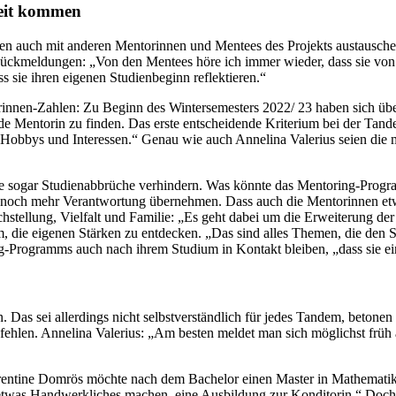
Zeit kommen
n auch mit anderen Mentorinnen und Mentees des Projekts austauschen. 
 Rückmeldungen: „Von den Mentees höre ich immer wieder, dass sie von 
s sie ihren eigenen Studienbeginn reflektieren.“
merinnen-Zahlen: Zu Beginn des Wintersemesters 2022/ 23 haben sich üb
nde Mentorin zu finden. Das erste entscheidende Kriterium bei der Tand
Hobbys und Interessen.“ Genau wie auch Annelina Valerius seien die m
 sogar Studienabbrüche verhindern. Was könnte das Mentoring-Progra
en noch mehr Verantwortung übernehmen. Dass auch die Mentorinnen etwa 
hstellung, Vielfalt und Familie: „Es geht dabei um die Erweiterung der 
 die eigenen Stärken zu entdecken. „Das sind alles Themen, die den S
g-Programms auch nach ihrem Studium in Kontakt bleiben, „dass sie ein
 Das sei allerdings nicht selbstverständlich für jedes Tandem, beto
fehlen. Annelina Valerius: „Am besten meldet man sich möglichst frü
orentine Domrös möchte nach dem Bachelor einen Master in Mathemati
twas Handwerkliches machen, eine Ausbildung zur Konditorin.“ Doch sie