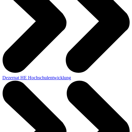
Dezernat HE Hochschulentwicklung