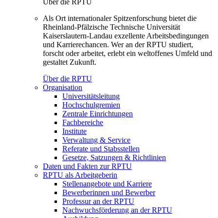
Über die RPTU
Als Ort internationaler Spitzenforschung bietet die
Rheinland-Pfälzische Technische Universität
Kaiserslautern-Landau exzellente Arbeitsbedingungen
und Karrierechancen. Wer an der RPTU studiert,
forscht oder arbeitet, erlebt ein weltoffenes Umfeld und
gestaltet Zukunft.
Über die RPTU
Organisation
Universitätsleitung
Hochschulgremien
Zentrale Einrichtungen
Fachbereiche
Institute
Verwaltung & Service
Referate und Stabsstellen
Gesetze, Satzungen & Richtlinien
Daten und Fakten zur RPTU
RPTU als Arbeitgeberin
Stellenangebote und Karriere
Bewerberinnen und Bewerber
Professur an der RPTU
Nachwuchsförderung an der RPTU