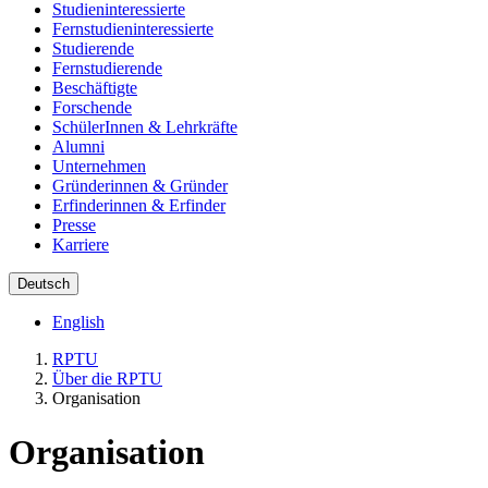
Studieninteressierte
Fernstudieninteressierte
Studierende
Fernstudierende
Beschäftigte
Forschende
SchülerInnen & Lehrkräfte
Alumni
Unternehmen
Gründerinnen & Gründer
Erfinderinnen & Erfinder
Presse
Karriere
Deutsch
English
RPTU
Über die RPTU
Organisation
Organisation