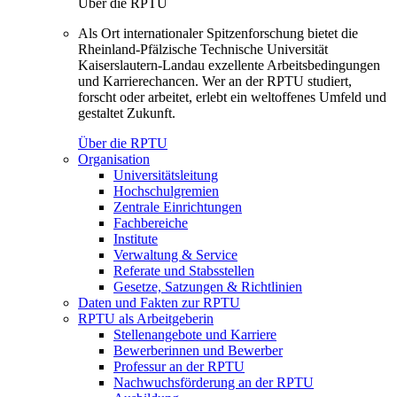
Über die RPTU
Als Ort internationaler Spitzenforschung bietet die
Rheinland-Pfälzische Technische Universität
Kaiserslautern-Landau exzellente Arbeitsbedingungen
und Karrierechancen. Wer an der RPTU studiert,
forscht oder arbeitet, erlebt ein weltoffenes Umfeld und
gestaltet Zukunft.
Über die RPTU
Organisation
Universitätsleitung
Hochschulgremien
Zentrale Einrichtungen
Fachbereiche
Institute
Verwaltung & Service
Referate und Stabsstellen
Gesetze, Satzungen & Richtlinien
Daten und Fakten zur RPTU
RPTU als Arbeitgeberin
Stellenangebote und Karriere
Bewerberinnen und Bewerber
Professur an der RPTU
Nachwuchsförderung an der RPTU