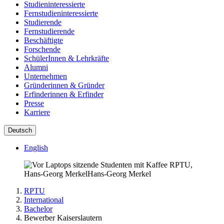
Studieninteressierte
Fernstudieninteressierte
Studierende
Fernstudierende
Beschäftigte
Forschende
SchülerInnen & Lehrkräfte
Alumni
Unternehmen
Gründerinnen & Gründer
Erfinderinnen & Erfinder
Presse
Karriere
Deutsch
English
RPTU,
Hans-Georg MerkelHans-Georg Merkel
RPTU
International
Bachelor
Bewerber Kaiserslautern