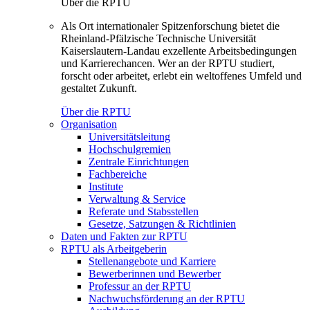
Über die RPTU
Als Ort internationaler Spitzenforschung bietet die
Rheinland-Pfälzische Technische Universität
Kaiserslautern-Landau exzellente Arbeitsbedingungen
und Karrierechancen. Wer an der RPTU studiert,
forscht oder arbeitet, erlebt ein weltoffenes Umfeld und
gestaltet Zukunft.
Über die RPTU
Organisation
Universitätsleitung
Hochschulgremien
Zentrale Einrichtungen
Fachbereiche
Institute
Verwaltung & Service
Referate und Stabsstellen
Gesetze, Satzungen & Richtlinien
Daten und Fakten zur RPTU
RPTU als Arbeitgeberin
Stellenangebote und Karriere
Bewerberinnen und Bewerber
Professur an der RPTU
Nachwuchsförderung an der RPTU