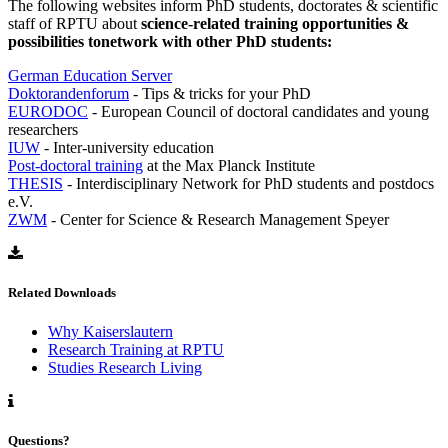
The following websites inform PhD students, doctorates & scientific
staff of RPTU about
science-related training opportunities &
possibilities to
network with other PhD students:
German Education Server
Doktorandenforum
- Tips & tricks for your PhD
EURODOC
- European Council of doctoral candidates and young
researchers
IUW
- Inter-university education
Post-doctoral training
at the Max Planck Institute
THESIS
- Interdisciplinary Network for PhD students and postdocs
e.V.
ZWM
- Center for Science & Research Management Speyer
Related Downloads
Why Kaiserslautern
Research Training at RPTU
Studies Research Living
Questions?