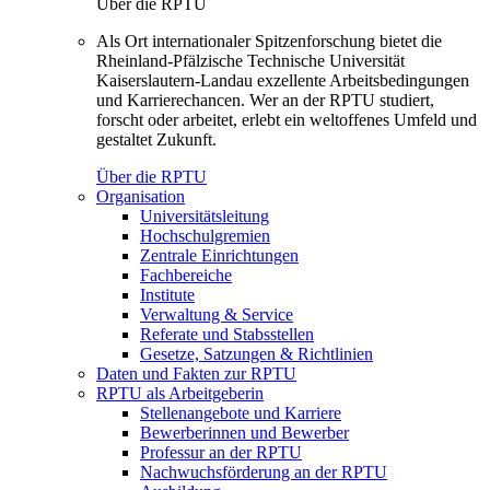
Über die RPTU
Als Ort internationaler Spitzenforschung bietet die
Rheinland-Pfälzische Technische Universität
Kaiserslautern-Landau exzellente Arbeitsbedingungen
und Karrierechancen. Wer an der RPTU studiert,
forscht oder arbeitet, erlebt ein weltoffenes Umfeld und
gestaltet Zukunft.
Über die RPTU
Organisation
Universitätsleitung
Hochschulgremien
Zentrale Einrichtungen
Fachbereiche
Institute
Verwaltung & Service
Referate und Stabsstellen
Gesetze, Satzungen & Richtlinien
Daten und Fakten zur RPTU
RPTU als Arbeitgeberin
Stellenangebote und Karriere
Bewerberinnen und Bewerber
Professur an der RPTU
Nachwuchsförderung an der RPTU