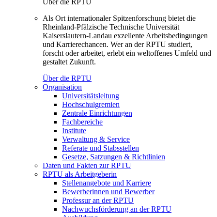
Über die RPTU
Als Ort internationaler Spitzenforschung bietet die
Rheinland-Pfälzische Technische Universität
Kaiserslautern-Landau exzellente Arbeitsbedingungen
und Karrierechancen. Wer an der RPTU studiert,
forscht oder arbeitet, erlebt ein weltoffenes Umfeld und
gestaltet Zukunft.
Über die RPTU
Organisation
Universitätsleitung
Hochschulgremien
Zentrale Einrichtungen
Fachbereiche
Institute
Verwaltung & Service
Referate und Stabsstellen
Gesetze, Satzungen & Richtlinien
Daten und Fakten zur RPTU
RPTU als Arbeitgeberin
Stellenangebote und Karriere
Bewerberinnen und Bewerber
Professur an der RPTU
Nachwuchsförderung an der RPTU