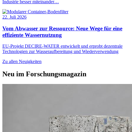
Industrie besser miteinander…
22. Juli 2026
Vom Abwasser zur Ressource: Neue Wege für eine
effiziente Wassernutzung
EU-Projekt DECIRE-WATER entwickelt und erprobt dezentrale
Technologien zur Wasseraufbereitung und Wiederverwendung
Zu allen Neuigkeiten
Neu im Forschungsmagazin