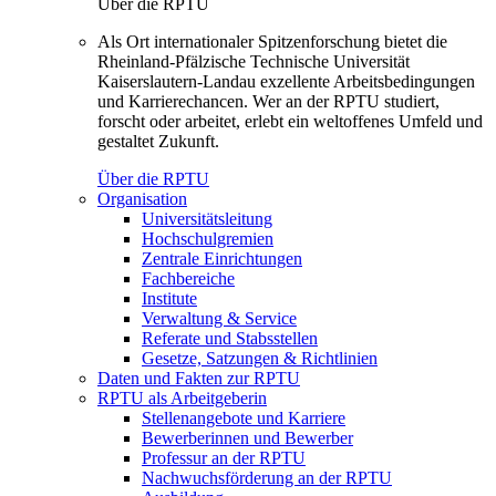
Über die RPTU
Als Ort internationaler Spitzenforschung bietet die
Rheinland-Pfälzische Technische Universität
Kaiserslautern-Landau exzellente Arbeitsbedingungen
und Karrierechancen. Wer an der RPTU studiert,
forscht oder arbeitet, erlebt ein weltoffenes Umfeld und
gestaltet Zukunft.
Über die RPTU
Organisation
Universitätsleitung
Hochschulgremien
Zentrale Einrichtungen
Fachbereiche
Institute
Verwaltung & Service
Referate und Stabsstellen
Gesetze, Satzungen & Richtlinien
Daten und Fakten zur RPTU
RPTU als Arbeitgeberin
Stellenangebote und Karriere
Bewerberinnen und Bewerber
Professur an der RPTU
Nachwuchsförderung an der RPTU