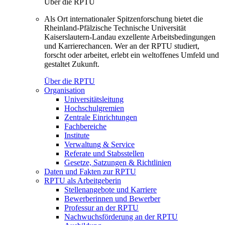
Über die RPTU
Als Ort internationaler Spitzenforschung bietet die
Rheinland-Pfälzische Technische Universität
Kaiserslautern-Landau exzellente Arbeitsbedingungen
und Karrierechancen. Wer an der RPTU studiert,
forscht oder arbeitet, erlebt ein weltoffenes Umfeld und
gestaltet Zukunft.
Über die RPTU
Organisation
Universitätsleitung
Hochschulgremien
Zentrale Einrichtungen
Fachbereiche
Institute
Verwaltung & Service
Referate und Stabsstellen
Gesetze, Satzungen & Richtlinien
Daten und Fakten zur RPTU
RPTU als Arbeitgeberin
Stellenangebote und Karriere
Bewerberinnen und Bewerber
Professur an der RPTU
Nachwuchsförderung an der RPTU