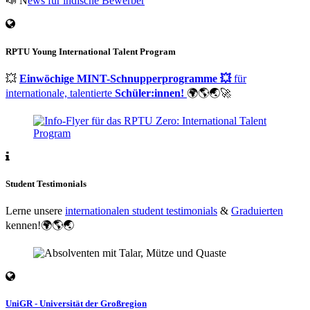
📣 N
ews für indische Bewerber
RPTU Young International Talent Program
💥
Einwöchige MINT-Schnupperprogramme 💥
für
internationale, talentierte
Schüler:innen!
🌍🌎🌏🚀
Student Testimonials
Lerne unsere
internationalen student testimonials
&
Graduierten
kennen!🌍🌎🌏
UniGR - Universität der Großregion