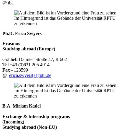
@
tba
Ph.D. Erica Swyers
Erasmus
Studying abroad (Europe)
Gottlieb-Daimler-Straße 47, R 602
Tel
+49 (0)631 205 4914
Fax
- 123599
@
erica.swyers[at]rptu.de
B.A. Miriam Kadel
Exchange & Internship programs
(Incoming)
Studying abroad (Non-EU)