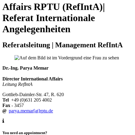
Affairs RPTU (RefIntA)|
Referat Internationale
Angelegenheiten
Referatsleitung | Management RefIntA
Dr.-Ing. Parya Memar
Director International Affairs
Leitung RefIntA
Gottlieb-Daimler-Str. 47, R. 620
Tel
+49 (0)631 205 4002
Fax
- 3457
@
parya.memar[at]rptu.de
You need an appointment?