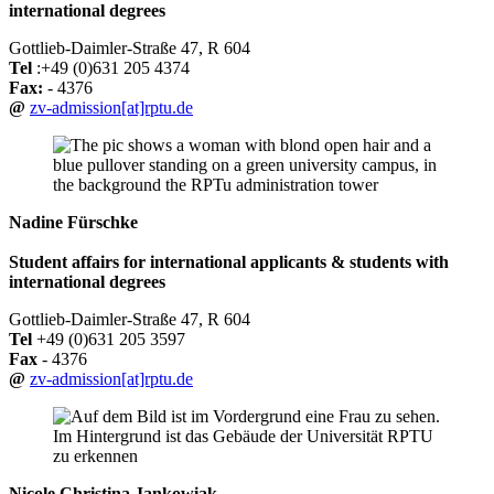
international degrees
Gottlieb-Daimler-Straße 47, R 604
Tel
:+49 (0)631 205 4374
Fax:
- 4376
@
zv-admission[at]rptu.de
Nadine Fürschke
Student affairs for international applicants & students with
international degrees
Gottlieb-Daimler-Straße 47, R 604
Tel
+49 (0)631 205 3597
Fax
- 4376
@
zv-admission[at]rptu.de
Nicole Christina Jankowiak