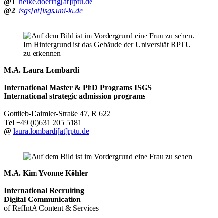
@1
heike.doering[at]rptu.de
@2
isgs[at]isgs.uni-kl.de
M.A. Laura Lombardi
International Master & PhD Programs
ISGS
International strategic admission programs
Gottlieb-Daimler-Straße 47, R 622
Tel
+49 (0)631 205 5181
@
laura.lombardi[at]rptu.de
M.A. Kim Yvonne Köhler
International Recruiting
Digital Communication
of RefIntA Content & Services