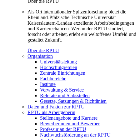
Über die RPTU
Als Ort internationaler Spitzenforschung bietet die
Rheinland-Pfälzische Technische Universität
Kaiserslautern-Landau exzellente Arbeitsbedingungen
und Karrierechancen. Wer an der RPTU studiert,
forscht oder arbeitet, erlebt ein weltoffenes Umfeld und
gestaltet Zukunft.
Über die RPTU
Organisation
Universitätsleitung
Hochschulgremien
Zentrale Einrichtungen
Fachbereiche
Institute
Verwaltung & Service
Referate und Stabsstellen
Gesetze, Satzungen & Richtlinien
Daten und Fakten zur RPTU
RPTU als Arbeitgeberin
Stellenangebote und Karriere
Bewerberinnen und Bewerber
Professur an der RPTU
Nachwuchsförderung an der RPTU