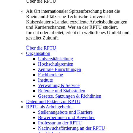
Über die RPTU
Als Ort internationaler Spitzenforschung bietet die
Rheinland-Pfälzische Technische Universität
Kaiserslautern-Landau exzellente Arbeitsbedingungen
und Karrierechancen. Wer an der RPTU studiert,
forscht oder arbeitet, erlebt ein weltoffenes Umfeld und
gestaltet Zukunft.
Über die RPTU
Organisation
Universitätsleitung
Hochschulgremien
Zentrale Einrichtungen
Fachbereiche
Institute
Verwaltung & Service
Referate und Stabsstellen
Gesetze, Satzungen & Richtlinien
Daten und Fakten zur RPTU
RPTU als Arbeitgeberin
Stellenangebote und Karriere
Bewerberinnen und Bewerber
Professur an der RPTU
Nachwuchsförderung an der RPTU