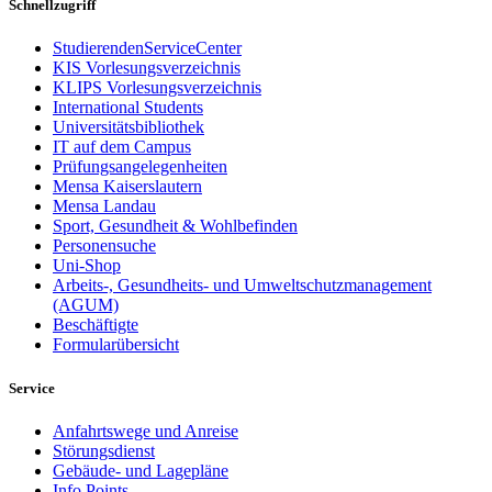
Schnellzugriff
StudierendenServiceCenter
KIS Vorlesungsverzeichnis
KLIPS Vorlesungsverzeichnis
International Students
Universitätsbibliothek
IT auf dem Campus
Prüfungsangelegenheiten
Mensa Kaiserslautern
Mensa Landau
Sport, Gesundheit & Wohlbefinden
Personensuche
Uni-Shop
Arbeits-, Gesundheits- und Umweltschutzmanagement
(AGUM)
Beschäftigte
Formularübersicht
Service
Anfahrtswege und Anreise
Störungsdienst
Gebäude- und Lagepläne
Info Points