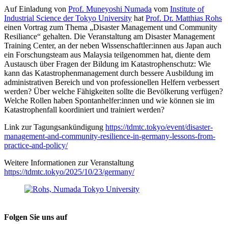
Auf Einladung von
Prof. Muneyoshi Numada
vom
Institute of
Industrial Science der Tokyo University
hat
Prof. Dr. Matthias Rohs
einen Vortrag zum Thema „Disaster Management und Community
Resiliance“ gehalten. Die Veranstaltung am Disaster Management
Training Center, an der neben Wissenschaftler:innen aus Japan auch
ein Forschungsteam aus Malaysia teilgenommen hat, diente dem
Austausch über Fragen der Bildung im Katastrophenschutz: Wie
kann das Katastrophenmanagement durch bessere Ausbildung im
administrativen Bereich und von professionellen Helfern verbessert
werden? Über welche Fähigkeiten sollte die Bevölkerung verfügen?
Welche Rollen haben Spontanhelfer:innen und wie können sie im
Katastrophenfall koordiniert und trainiert werden?
Link zur Tagungsankündigung
https://tdmtc.tokyo/event/disaster-
management-and-community-resilience-in-germany-lessons-from-
practice-and-policy/
Weitere Informationen zur Veranstaltung
https://tdmtc.tokyo/2025/10/23/germany/
Folgen Sie uns auf