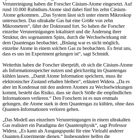
Verunreinigung haben die Forscher Cäsium-Atome eingesetzt. Auf
rund 10.000 Rubidium-Atome sind dabei fünf bis zehn Cäsium-
Atome gekommen. „Das System lässt sich unter einem Mikroskop
untersuchen. Das ultrakalte Gas hat eine Größe von zehn
Mikrometern“, fährt der Doktorand fort. So haben die Forscher
einzelne Verunreinigungen lokalisiert und die Änderung ihrer
Struktur, des sogenannten Spins, durch die Wechselwirkung mit
dem Quantengas beobachtet. „Bislang war es nicht möglich,
einzelne Atome in einem solchen Gas zu beobachten. Es freut uns,
dass es uns im Experiment gelungen ist“, sagt Schmidt.
Weiterhin haben die Forscher überprüft, ob sich die Cäsium-Atome
als Informationsspeicher nutzen und gleichzeitig im Quantengas
kühlen lassen. „Damit Atome Information speichern, muss ihr
elektronischer Zustand erhalten bleiben“, erläutert Widera. „Da es
aber im Kondensat mit den anderen Atomen zu Wechselwirkungen
kommt, besteht das Risiko, dass sie durch Stöße die empfindlichen
Informationen verlieren.“ Den Forschern ist es nun erstmals
gelungen, die Atome stark in dem Quantengas zu kühlen, ohne dass
Quanten-Informationen verloren gehen.
„Das Modell aus einzelnen Verunreinigungen in einem ultrakalten
Gas realisiert ein Paradigma der Quantenphysik“, sagt Professor
Widera. „Es kann als Ausgangspunkt für eine Vielzahl anderer
Quanten-Experimente dienen.“ Insbesondere helfen die