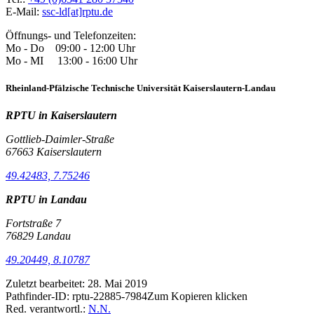
E-Mail:
ssc-ld[at]rptu.de
Öffnungs- und Telefonzeiten:
Mo - Do 09:00 - 12:00 Uhr
Mo - MI 13:00 - 16:00 Uhr
Rheinland-Pfälzische Technische Universität Kaiserslautern-Landau
RPTU in Kaiserslautern
Gottlieb-Daimler-Straße
67663 Kaiserslautern
49.42483, 7.75246
RPTU in Landau
Fortstraße 7
76829 Landau
49.20449, 8.10787
Zuletzt bearbeitet:
28. Mai 2019
Pathfinder-ID:
rptu-22885-7984
Zum Kopieren klicken
Red. verantwortl.:
N.N.