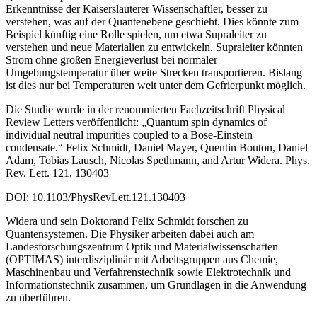
Erkenntnisse der Kaiserslauterer Wissenschaftler, besser zu
verstehen, was auf der Quantenebene geschieht. Dies könnte zum
Beispiel künftig eine Rolle spielen, um etwa Supraleiter zu
verstehen und neue Materialien zu entwickeln. Supraleiter könnten
Strom ohne großen Energieverlust bei normaler
Umgebungstemperatur über weite Strecken transportieren. Bislang
ist dies nur bei Temperaturen weit unter dem Gefrierpunkt möglich.
Die Studie wurde in der renommierten Fachzeitschrift Physical
Review Letters veröffentlicht: „Quantum spin dynamics of
individual neutral impurities coupled to a Bose-Einstein
condensate.“ Felix Schmidt, Daniel Mayer, Quentin Bouton, Daniel
Adam, Tobias Lausch, Nicolas Spethmann, and Artur Widera. Phys.
Rev. Lett. 121, 130403
DOI: 10.1103/PhysRevLett.121.130403
Widera und sein Doktorand Felix Schmidt forschen zu
Quantensystemen. Die Physiker arbeiten dabei auch am
Landesforschungszentrum Optik und Materialwissenschaften
(OPTIMAS) interdisziplinär mit Arbeitsgruppen aus Chemie,
Maschinenbau und Verfahrenstechnik sowie Elektrotechnik und
Informationstechnik zusammen, um Grundlagen in die Anwendung
zu überführen.