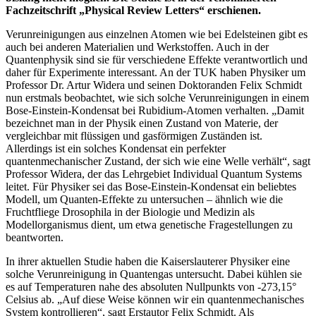
Fachzeitschrift „Physical Review Letters“ erschienen.
Verunreinigungen aus einzelnen Atomen wie bei Edelsteinen gibt es
auch bei anderen Materialien und Werkstoffen. Auch in der
Quantenphysik sind sie für verschiedene Effekte verantwortlich und
daher für Experimente interessant. An der TUK haben Physiker um
Professor Dr. Artur Widera und seinen Doktoranden Felix Schmidt
nun erstmals beobachtet, wie sich solche Verunreinigungen in einem
Bose-Einstein-Kondensat bei Rubidium-Atomen verhalten. „Damit
bezeichnet man in der Physik einen Zustand von Materie, der
vergleichbar mit flüssigen und gasförmigen Zuständen ist.
Allerdings ist ein solches Kondensat ein perfekter
quantenmechanischer Zustand, der sich wie eine Welle verhält“, sagt
Professor Widera, der das Lehrgebiet Individual Quantum Systems
leitet. Für Physiker sei das Bose-Einstein-Kondensat ein beliebtes
Modell, um Quanten-Effekte zu untersuchen – ähnlich wie die
Fruchtfliege Drosophila in der Biologie und Medizin als
Modellorganismus dient, um etwa genetische Fragestellungen zu
beantworten.
In ihrer aktuellen Studie haben die Kaiserslauterer Physiker eine
solche Verunreinigung in Quantengas untersucht. Dabei kühlen sie
es auf Temperaturen nahe des absoluten Nullpunkts von -273,15°
Celsius ab. „Auf diese Weise können wir ein quantenmechanisches
System kontrollieren“, sagt Erstautor Felix Schmidt. Als