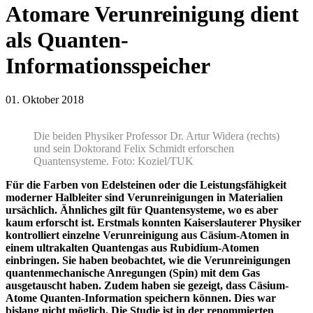
Atomare Verunreinigung dient
als Quanten-
Informationsspeicher
01. Oktober 2018
Die beiden Physiker Professor Dr. Artur Widera (rechts)
und sein Doktorand Felix Schmidt erforschen
Quantensysteme. Foto: Koziel/TUK
Für die Farben von Edelsteinen oder die Leistungsfähigkeit
moderner Halbleiter sind Verunreinigungen in Materialien
ursächlich. Ähnliches gilt für Quantensysteme, wo es aber
kaum erforscht ist. Erstmals konnten Kaiserslauterer Physiker
kontrolliert einzelne Verunreinigung aus Cäsium-Atomen in
einem ultrakalten Quantengas aus Rubidium-Atomen
einbringen. Sie haben beobachtet, wie die Verunreinigungen
quantenmechanische Anregungen (Spin) mit dem Gas
ausgetauscht haben. Zudem haben sie gezeigt, dass Cäsium-
Atome Quanten-Information speichern können. Dies war
bislang nicht möglich. Die Studie ist in der renommierten