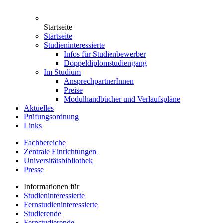
Startseite
Startseite
Studieninteressierte
Infos für Studienbewerber
Doppeldiplomstudiengang
Im Studium
AnsprechpartnerInnen
Preise
Modulhandbücher und Verlaufspläne
Aktuelles
Prüfungsordnung
Links
Fachbereiche
Zentrale Einrichtungen
Universitätsbibliothek
Presse
Informationen für
Studieninteressierte
Fernstudieninteressierte
Studierende
Fernstudierende