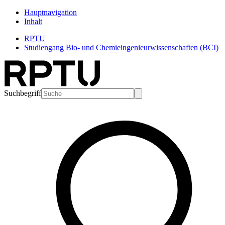
Hauptnavigation
Inhalt
RPTU
Studiengang Bio- und Chemieingenieurwissenschaften (BCI)
Suchbegriff