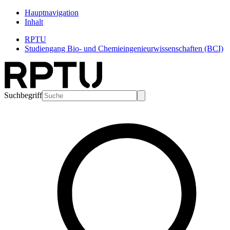
Hauptnavigation
Inhalt
RPTU
Studiengang Bio- und Chemieingenieurwissenschaften (BCI)
Suchbegriff