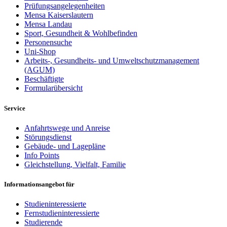
Prüfungsangelegenheiten
Mensa Kaiserslautern
Mensa Landau
Sport, Gesundheit & Wohlbefinden
Personensuche
Uni-Shop
Arbeits-, Gesundheits- und Umweltschutzmanagement
(AGUM)
Beschäftigte
Formularübersicht
Service
Anfahrtswege und Anreise
Störungsdienst
Gebäude- und Lagepläne
Info Points
Gleichstellung, Vielfalt, Familie
Informationsangebot für
Studieninteressierte
Fernstudieninteressierte
Studierende