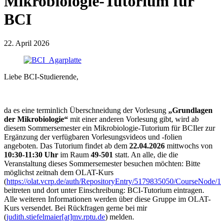
Mikrobiologie-Tutorium für
BCI
22. April 2026
Liebe BCI-Studierende,
da es eine terminlich Überschneidung der Vorlesung
„Grundlagen
der Mikrobiologie“
mit einer anderen Vorlesung gibt, wird ab
diesem Sommersemester ein Mikrobiologie-Tutorium für BCIler zur
Ergänzung der verfügbaren Vorlesungsvideos und -folien
angeboten. Das Tutorium findet ab dem
22.04.2026
mittwochs von
10:30-11:30 Uhr
im Raum
49-501
statt. An alle, die die
Veranstaltung dieses Sommersemester besuchen möchten: Bitte
möglichst zeitnah dem OLAT-Kurs
(
https://olat.vcrp.de/auth/RepositoryEntry/5179835050/CourseNod
beitreten und dort unter Einschreibung: BCI-Tutorium eintragen.
Alle weiteren Informationen werden über diese Gruppe im OLAT-
Kurs versendet. Bei Rückfragen gerne bei mir
(
judith.stiefelmaier[at]mv.rptu.de
) melden.