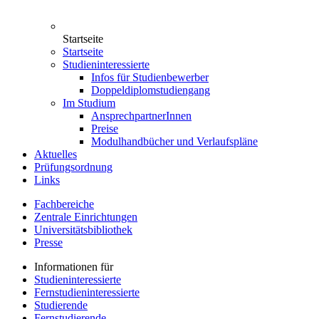
Startseite
Startseite
Studieninteressierte
Infos für Studienbewerber
Doppeldiplomstudiengang
Im Studium
AnsprechpartnerInnen
Preise
Modulhandbücher und Verlaufspläne
Aktuelles
Prüfungsordnung
Links
Fachbereiche
Zentrale Einrichtungen
Universitätsbibliothek
Presse
Informationen für
Studieninteressierte
Fernstudieninteressierte
Studierende
Fernstudierende