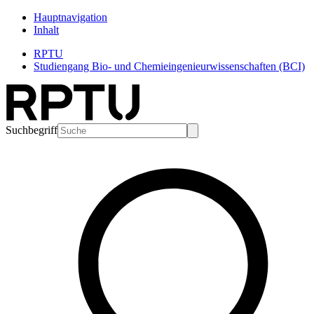
Hauptnavigation
Inhalt
RPTU
Studiengang Bio- und Chemieingenieurwissenschaften (BCI)
Suchbegriff