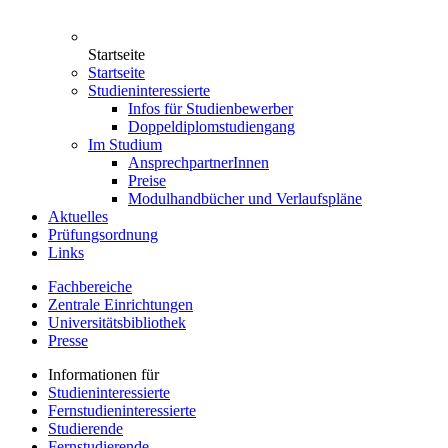
Startseite
Startseite
Studieninteressierte
Infos für Studienbewerber
Doppeldiplomstudiengang
Im Studium
AnsprechpartnerInnen
Preise
Modulhandbücher und Verlaufspläne
Aktuelles
Prüfungsordnung
Links
Fachbereiche
Zentrale Einrichtungen
Universitätsbibliothek
Presse
Informationen für
Studieninteressierte
Fernstudieninteressierte
Studierende
Fernstudierende