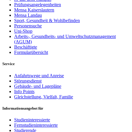
Prüfungsangelegenheiten
Mensa Kaiserslautern
Mensa Landau
Sport, Gesundheit & Wohlbefinden
Personensuche
Uni-Shop
Arbeits-, Gesundheits- und Umweltschutzmanagement
(AGUM)
Beschäftigte
Formularübersicht
Service
Anfahrtswege und Anreise
Störungsdienst
Gebäude- und Lagepläne
Info Points
Gleichstellung, Vielfalt, Familie
Informationsangebot für
Studieninteressierte
Fernstudieninteressierte
Studierende