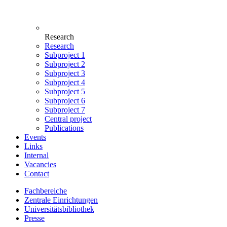
Research
Research
Subproject 1
Subproject 2
Subproject 3
Subproject 4
Subproject 5
Subproject 6
Subproject 7
Central project
Publications
Events
Links
Internal
Vacancies
Contact
Fachbereiche
Zentrale Einrichtungen
Universitätsbibliothek
Presse