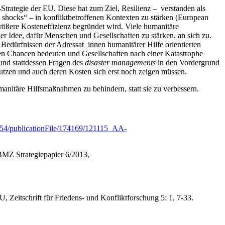
rategie der EU. Diese hat zum Ziel, Resilienz – verstanden als
nd shocks“ – in konfliktbetroffenen Kontexten zu stärken (European
ßere Kosteneffizienz begründet wird. Viele humanitäre
r Idee, dafür Menschen und Gesellschaften zu stärken, an sich zu.
Bedürfnissen der Adressat_innen humanitärer Hilfe orientierten
sen Chancen bedeuten und Gesellschaften nach einer Katastrophe
 und stattdessen Fragen des
disaster managements
in den Vordergrund
Nutzen und auch deren Kosten sich erst noch zeigen müssen.
manitäre Hilfsmaßnahmen zu behindern, statt sie zu verbessern.
1154/publicationFile/174169/121115_AA-
BMZ Strategiepapier 6/2013,
, Zeitschrift für Friedens- und Konfliktforschung 5: 1, 7-33.