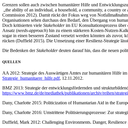
Grenzen sollen auch zwischen humanitärer Hilfe und Entwicklungszus
„the ability of an individual, a household, a community, a country or
Commission 2012). Damit rückt der Fokus weg von Notfallmaßnahmen,
Organisationen sehen durchaus den Bedarf, den Übergang von humanitä
Doch kritisierten viele
Stakeholder
im EU Konsultationsprozess über di
Ansatz (
needs-approach
) hin zu einem stärkeren Kosten-Nutzen-Kalk
sogar in einen besseren Zustand versetzt werden könnten als zuvor, k
rücken (Duffield 2015). Die Umsetzung einer Resilienz-Strategie läss
Die Bedenken der
Stakeholder
deuten darauf hin, dass die neuen pol
QUELLEN
AA 2012: Strategie des Auswärtigen Amtes zur humanitären Hilfe i
Strategie_humanitaere_hilfe.pdf
, 12.11.2012.
BMZ 2013: Strategie der entwicklungsfördernden und strukturbilden
https://www.bmz.de/de/mediathek/publikationen/archiv/reihen/strate
Dany, Charlotte 2015: Politicization of Humantarian Aid in the Eur
Dany, Charlotte 2016: Umstrittene Politisierungsprozesse: Zur strate
Duffield, Mark 2012: Challenging Environments. Danger, Resilience a