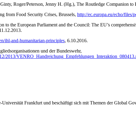
ac Ginty, Roger/Peterson, Jenny H. (Hg.), The Routledge Companion to
g from Food Security Crises, Brussels,
http://ec.europa.eu/echo/files
o the European Parliament and the Council: The EU’s comprehensive ap
 11.12.2013.
en/ihl-and-humanitarian-principles
, 6.10.2016.
iedsorganisationen und der Bundeswehr,
_2012/2013/VENRO_Handreichung_Empfehlungen_Interaktion_080413.
he-Universität Frankfurt und beschäftigt sich mit Themen der Global G