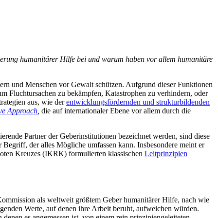
isierung humanitärer Hilfe bei und warum haben vor allem humanitäre
ildern und Menschen vor Gewalt schützen. Aufgrund dieser Funktionen
n: um Fluchtursachen zu bekämpfen, Katastrophen zu verhindern, oder
trategien aus, wie der
entwicklungsfördernden und strukturbildenden
ve Approach
,
die auf internationaler Ebene vor allem durch die
erende Partner der Geberinstitutionen bezeichnet werden, sind diese
nder Begriff, der alles Mögliche umfassen kann. Insbesondere meint er
s Roten Kreuzes (IKRK) formulierten klassischen
Leitprinzipien
ommission als weltweit größtem Geber humanitärer Hilfe, nach wie
legenden Werte, auf denen ihre Arbeit beruht, aufweichen würden.
in denen es angemessen ist, von einem rein prinzipiengeleiteten