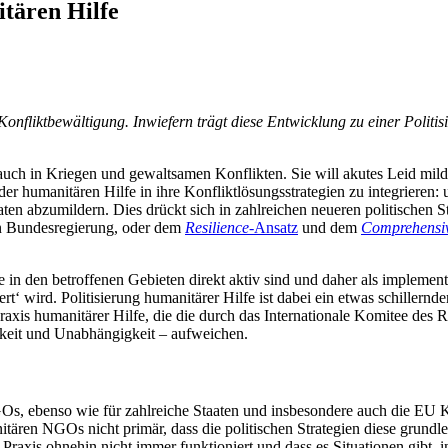
itären Hilfe
Konfliktbewältigung. Inwiefern trägt diese Entwicklung zu einer Polit
s auch in Kriegen und gewaltsamen Konflikten. Sie will akutes Leid m
 der humanitären Hilfe in ihre Konfliktlösungsstrategien zu integriere
en abzumildern. Dies drückt sich in zahlreichen neueren politischen S
n Bundesregierung, oder dem
Resilience
-Ansatz
und dem
Comprehensi
in den betroffenen Gebieten direkt aktiv sind und daher als implementi
iert‘ wird. Politisierung humanitärer Hilfe ist dabei ein etwas schiller
Praxis humanitärer Hilfe, die die durch das Internationale Komitee de
hkeit und Unabhängigkeit – aufweichen.
s, ebenso wie für zahlreiche Staaten und insbesondere auch die EU K
itären NGOs nicht primär, dass die politischen Strategien diese grund
r Praxis ohnehin nicht immer funktioniert und dass es Situationen gibt, 