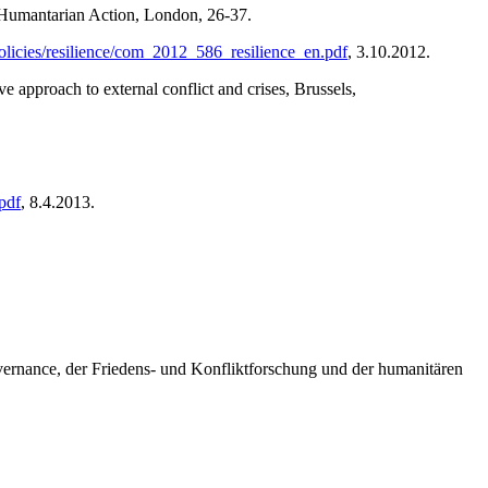
 Humantarian Action, London, 26-37.
/policies/resilience/com_2012_586_resilience_en.pdf
, 3.10.2012.
proach to external conflict and crises, Brussels,
pdf
, 8.4.2013.
overnance, der Friedens- und Konfliktforschung und der humanitären