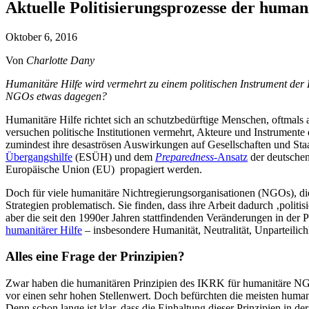
Aktuelle Politisierungsprozesse der human
Oktober 6, 2016
Von
Charlotte Dany
Humanitäre Hilfe wird vermehrt zu einem politischen Instrument der 
NGOs etwas dagegen?
Humanitäre Hilfe richtet sich an schutzbedürftige Menschen, oftmal
versuchen politische Institutionen vermehrt, Akteure und Instrumente
zumindest ihre desaströsen Auswirkungen auf Gesellschaften und Staat
Übergangshilfe
(ESÜH) und dem
Preparedness
-Ansatz
der deutsche
Europäische Union (EU) propagiert werden.
Doch für viele humanitäre Nichtregierungsorganisationen (NGOs), die 
Strategien problematisch. Sie finden, dass ihre Arbeit dadurch ‚politis
aber die seit den 1990er Jahren stattfindenden Veränderungen in der 
humanitärer Hilfe
– insbesondere Humanität, Neutralität, Unparteilic
Alles eine Frage der Prinzipien?
Zwar haben die humanitären Prinzipien des IKRK für humanitäre NGO
vor einen sehr hohen Stellenwert. Doch befürchten die meisten human
Denn schon lange ist klar, dass die Einhaltung dieser Prinzipien in de