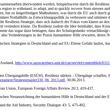
ammenarbeit überwunden werden, beispielsweise durch die Resilienz-St
 a region to withstand, to adapt, and to quickly recover from stresses a
 hin zu längerfristigen Maßnahmen, was durch die EU auch durch grö
rer Notfallhilfe zu Entwicklungspolitik zu verbessern und stimmen de
e Resilienz-Strategie, dass sich dadurch der Fokus vom klaren an den 
ül verändern könne. Da Resilienz zudem die Idee beinhaltet, dass Kri
önnte das sogar dazu beitragen, dass der Schutzgedanke vernachlässigt
t also Veränderungen in der Praxis humanitärer Hilfe erwarten, deren 
itischen Strategien in Deutschland und auf EU-Ebene Gefahr laufen, hu
m Ausland,
http://www.auswaertiges-amt.de/cae/servlet/contentblob/63
den Übergangshilfe (ESÜH). Resilienz stärken – Übergänge schaffen, 
giepapiere/Strategiepapier330_06_2013.pdf
, 30.06.2013.
opean Union, European Foreign Affairs Review 20:3, 419-437.
gischen Neuausrichtung der humanitären Hilfe in Deutschland und der EU
nd the Aid Industry, Security Dialogue 43: 5, 475-492.