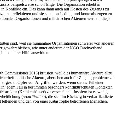
satz beispielsweise schon lange. Die Organisation erhebt in
h in Konflikte ein. Das kann dann auch auf Kosten des Zugangs zu
tzen zu reflektieren und sie situationsbedingt und kontextbezogen zu
nationalen Organisationen und militärischen Akteuren werden, die ja
ritten sind, weil sie humanitäre Organisationen schwerer von anderen
 aber gewahrt bleiben, wie unter anderem der NGO Dachverband
humanitärer Hilfe auswirken.
 Commissioner 2013) kritisiert, weil dies humanitäre Akteure allzu
sicherheitspolitische Akteure, aber eben auch für Zugangsprobleme zu
er gezielt Opfer von Angriffen werden, wenn sie als Teil einer
n jedem Fall in bestimmten besonders konfliktträchtigen Kontexten
frastruktur (Krankenhäuser) zu verzeichnen. Insofern ist es wenig
rheitlichung (
securitization
), die sich im Rückzug in verbarrikadierte
den Helfenden und den von einer Katastrophe betroffenen Menschen.