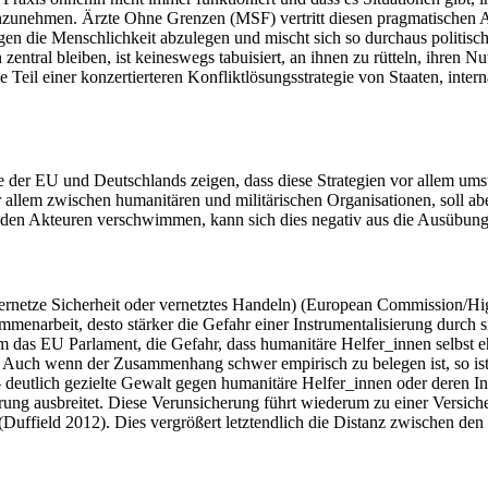
nzunehmen. Ärzte Ohne Grenzen (MSF) vertritt diesen pragmatischen An
en die Menschlichkeit abzulegen und mischt sich so durchaus politisc
ntral bleiben, ist keineswegs tabuisiert, an ihnen zu rütteln, ihren Nu
Teil einer konzertierteren Konfliktlösungsstrategie von Staaten, inter
e der EU und Deutschlands zeigen, dass diese Strategien vor allem umst
r allem zwischen humanitären und militärischen Organisationen, soll
 Akteuren verschwimmen, kann sich dies negativ aus die Ausübung 
rnetze Sicherheit oder vernetztes Handeln) (European Commission/High
mmenarbeit, desto stärker die Gefahr einer Instrumentalisierung durch 
 das EU Parlament, die Gefahr, dass humanitäre Helfer_innen selbst eh
uch wenn der Zusammenhang schwer empirisch zu belegen ist, so ist i
 deutlich gezielte Gewalt gegen humanitäre Helfer_innen oder deren In
rung ausbreitet. Diese Verunsicherung führt wiederum zu einer Versiche
t (Duffield 2012). Dies vergrößert letztendlich die Distanz zwischen 