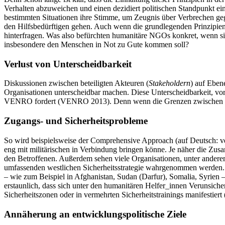
Verhalten abzuweichen und einen dezidiert politischen Standpunkt ei
bestimmten Situationen ihre Stimme, um Zeugnis über Verbrechen geg
den Hilfsbedürftigen gehen. Auch wenn die grundlegenden Prinzipien ze
hinterfragen. Was also befürchten humanitäre NGOs konkret, wenn sie 
insbesondere den Menschen in Not zu Gute kommen soll?
Verlust von Unterscheidbarkeit
Diskussionen zwischen beteiligten Akteuren (
Stakeholdern
) auf Eben
Organisationen unterscheidbar machen. Diese Unterscheidbarkeit, vo
VENRO fordert (VENRO 2013). Denn wenn die Grenzen zwischen den
Zugangs- und Sicherheitsprobleme
So wird beispielsweise der Comprehensive Approach (auf Deutsch: ve
eng mit militärischen in Verbindung bringen könne. Je näher die Zusa
den Betroffenen. Außerdem sehen viele Organisationen, unter anderem
umfassenden westlichen Sicherheitsstrategie wahrgenommen werden. A
– wie zum Beispiel in Afghanistan, Sudan (Darfur), Somalia, Syrien –
erstaunlich, dass sich unter den humanitären Helfer_innen Verunsiche
Sicherheitszonen oder in vermehrten Sicherheitstrainings manifestier
Annäherung an entwicklungspolitische Ziele