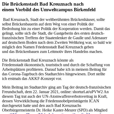
Die Brückenstadt Bad Kreuznach nach
einem Vorbild des Umweltcampus Birkenfeld
Bad Kreuznach, Stadt der weltberühmten Brückenhäuser, sollte
selbst Brückenbauerin auf dem Weg von einer Politik der
Bedrohung hin zu einer Politik der Kooperation werden. Damit das
gelingt, sollte sich die Stadt, die Gastgeberin des ersten deutsch-
französischen Treffens der Staatenlenker de Gaulle und Adenauer
auf deutschem Boden nach dem Zweiten Weltkrieg war, so bald wie
möglich den Namen Friedensstadt Bad Kreuznach geben
und das Brückenbauen zum Leitmotiv ihres Handelns machen.
Die Brückenstadt Bad Kreuznach könnte als
Friedensstadt ökonomisch, touristisch und durch die Schaffung von
Arbeitsplätzen profitieren. Darauf habe ich in meinem Beitrag für
das Corona-Tagebuch des Stadtarchivs hingewiesen. Dort stellte
ich erstmals das AKKF-Konzept vor.
Mein Beitrag im Stadtarchiv ging am Tag der deutsch-französischen
Freundschaft, dem 22. Januar 2021, online: shorturl.at/uPVW2 An
diesem Tag trat auch der UN-Atomwaffenverbotsvertrag in Kraft,
dessen Verwirklichung die Friedensnobelpreisträgerin ICAN
durchgesetzt hatte und den auch Bad Kreuznachs
Oberbürgermeisterin Dr. Heike Kaster-Meurer (SPD) als Mitglied