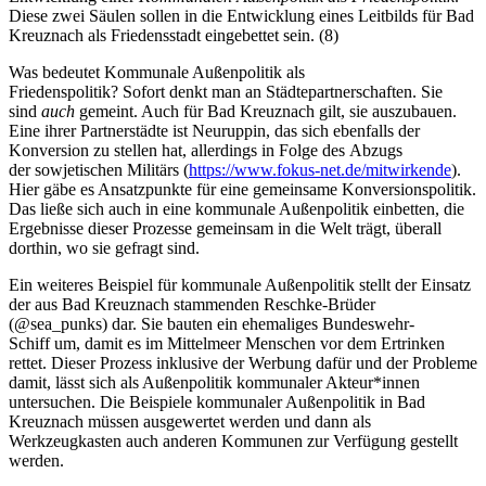
Diese zwei Säulen sollen in die Entwicklung eines Leitbilds für Bad
Kreuznach als Friedensstadt eingebettet sein. (8)
Was bedeutet Kommunale Außenpolitik als
Friedenspolitik? Sofort denkt man an Städtepartnerschaften. Sie
sind
auch
gemeint. Auch für Bad Kreuznach gilt, sie auszubauen.
Eine ihrer Partnerstädte ist Neuruppin, das sich ebenfalls der
Konversion zu stellen hat, allerdings in Folge des Abzugs
der sowjetischen Militärs (
https://www.fokus-net.de/mitwirkende
).
Hier gäbe es Ansatzpunkte für eine gemeinsame Konversionspolitik.
Das ließe sich auch in eine kommunale Außenpolitik einbetten, die
Ergebnisse dieser Prozesse gemeinsam in die Welt trägt, überall
dorthin, wo sie gefragt sind.
Ein weiteres Beispiel für kommunale Außenpolitik stellt der Einsatz
der aus Bad Kreuznach stammenden Reschke-Brüder
(@sea_punks) dar. Sie bauten ein ehemaliges Bundeswehr-
Schiff um, damit es im Mittelmeer Menschen vor dem Ertrinken
rettet. Dieser Prozess inklusive der Werbung dafür und der Probleme
damit, lässt sich als Außenpolitik kommunaler Akteur*innen
untersuchen. Die Beispiele kommunaler Außenpolitik in Bad
Kreuznach müssen ausgewertet werden und dann als
Werkzeugkasten auch anderen Kommunen zur Verfügung gestellt
werden.