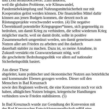
und Leid heraufbeschwört. Zum anderen,
weil die globalen Probleme, wie Klimawandel,
Pandemiebekämpfung und Nahrungsmittelsicherheit nur mit
Kooperation gelöst werden können. Die finanziellen Mittel dafür
können aus jenen Budgets kommen, die derzeit noch an
Rüstungsprojekte verschwendet werden. (4) Die negative
Übereinkunft potentieller Kriegsgegner*innen, sich gegenseitig zu
bedrohen, um damit Krieg zu verhindern, die selbst wiederum Krieg
möglicher macht, weil sie damit droht, sollte in positive
Zusammenarbeit umgemünzt werden, um damit gemeinsam zum
Nutzen aller am Frieden zu arbeiten und ihn dadurch
dauerhaft stabiler zu machen. Dazu ist, so meine Annahme, in
Zukunft verstärkt ein Graswurzelansatz nötig, weil
die gescheiterte Bedrohungspolitik vor allem auf nationaler
Sicherheitspolitik basiert.
Aus dieser These
abgeleitet, kann politischer und ökonomischer Nutzen aus betriebliche
und kommunaler Ebenen gezogen werden. Dieser soll den
Menschen in Bad Kreuznach
sowie den Regionen weltweit, die eine Konversion noch vor sich
haben, alltäglichen Nutzen bringen, kriegerische Handlungen
verhindern sowie Frieden stabilisieren. (5)
In Bad Kreuznach wurde zur Gestaltung der Konversion mit
der Bad Kreuznacher Entwicklungsgesellschaft mBH eine