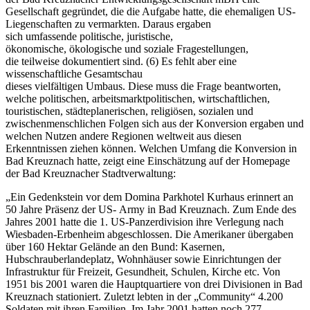
Gesellschaft gegründet, die die Aufgabe hatte, die ehemaligen US-
Liegenschaften zu vermarkten. Daraus ergaben
sich umfassende politische, juristische,
ökonomische, ökologische und soziale Fragestellungen,
die teilweise dokumentiert sind. (6) Es fehlt aber eine
wissenschaftliche Gesamtschau
dieses vielfältigen Umbaus. Diese muss die Frage beantworten,
welche politischen, arbeitsmarktpolitischen, wirtschaftlichen,
touristischen, städteplanerischen, religiösen, sozialen und
zwischenmenschlichen Folgen sich aus der Konversion ergaben und
welchen Nutzen andere Regionen weltweit aus diesen
Erkenntnissen ziehen können. Welchen Umfang die Konversion in
Bad Kreuznach hatte, zeigt eine Einschätzung auf der Homepage
der Bad Kreuznacher Stadtverwaltung:
„Ein Gedenkstein vor dem Domina Parkhotel Kurhaus erinnert an
50 Jahre Präsenz der US- Army in Bad Kreuznach. Zum Ende des
Jahres 2001 hatte die 1. US-Panzerdivision ihre Verlegung nach
Wiesbaden-Erbenheim abgeschlossen. Die Amerikaner übergaben
über 160 Hektar Gelände an den Bund: Kasernen,
Hubschrauberlandeplatz, Wohnhäuser sowie Einrichtungen der
Infrastruktur für Freizeit, Gesundheit, Schulen, Kirche etc. Von
1951 bis 2001 waren die Hauptquartiere von drei Divisionen in Bad
Kreuznach stationiert. Zuletzt lebten in der „Community“ 4.200
Soldaten mit ihren Familien. Im Jahr 2001 hatten noch 277