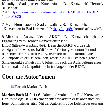
lebendigen Stadtquartier - Konversion in Bad Kreuznach“, Herford,
31. Januar
2014
https://www.herford.de/media/custom/1050_4155_1.PDF?
1422031626
7: Vgl.: Homepage der Stadtverwaltung Bad Kreuznach:
„Konversion in Bad Kreuznach“;
rb.gy/mj1q8x
shorturl.at/mvwM8
8: Mit diesem Ansatz bildet die AKKF in Bad Kreuznach auch eine
Ergänzung zum Bonner Konversionsinstitut
BICC (https://www.bicc.de/). Denn die AKKF würde sich
einzig um die wissenschaftliche Aufarbeitung kommunaler und
betrieblicher Strukturen von Konversion und um kommunale
Außenpolitik vor Ort bemühen, worin die BICC keinen eigenen
Schwerpunkt aufweist. Im Übrigen ist auch die Aufarbeitung einer
kommunalen Außenpolitik nicht im Angebot der BICC.
Über die Autor*innen
Markus Bach
M.A. ist 61 Jahre und wohnhaft in Bad Kreuznach.
Der Politologe ist ZDF-Nachrichtenredakteur, er ist aber auch als
freier Schriftsteller tätig. Mit der Autorengruppe Eulenfeder gewann