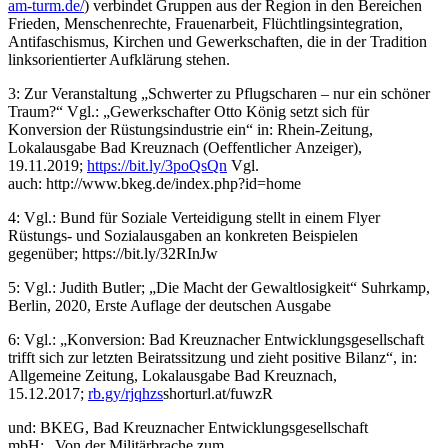
am-turm.de/
) verbindet Gruppen aus der Region in den Bereichen
Frieden, Menschenrechte, Frauenarbeit, Flüchtlingsintegration,
Antifaschismus, Kirchen und Gewerkschaften, die in der Tradition
linksorientierter Aufklärung stehen.
3: Zur Veranstaltung „Schwerter zu Pflugscharen – nur ein schöner
Traum?“ Vgl.: „Gewerkschafter Otto König setzt sich für
Konversion der Rüstungsindustrie ein“ in: Rhein-Zeitung,
Lokalausgabe Bad Kreuznach (Oeffentlicher Anzeiger),
19.11.2019;
https://bit.ly/3poQsQn
Vgl.
auch: http://www.bkeg.de/index.php?id=home
4: Vgl.: Bund für Soziale Verteidigung stellt in einem Flyer
Rüstungs- und Sozialausgaben an konkreten Beispielen
gegenüber; https://bit.ly/32RInJw
5: Vgl.: Judith Butler; „Die Macht der Gewaltlosigkeit“ Suhrkamp,
Berlin, 2020, Erste Auflage der deutschen Ausgabe
6: Vgl.: „Konversion: Bad Kreuznacher Entwicklungsgesellschaft
trifft sich zur letzten Beiratssitzung und zieht positive Bilanz“, in:
Allgemeine Zeitung, Lokalausgabe Bad Kreuznach,
15.12.2017;
rb.gy/rjqhzs
shorturl.at/fuwzR
und: BKEG, Bad Kreuznacher Entwicklungsgesellschaft
mbH: „Von der Militärbrache zum