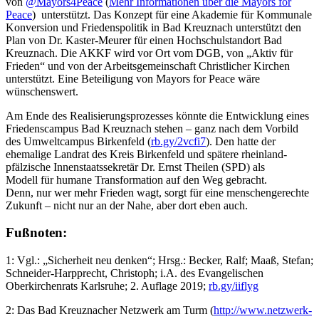
von
@Mayors4Peace
(
Mehr Informationen über die Mayors for
Peace
) unterstützt. Das Konzept für eine Akademie für Kommunale
Konversion und Friedenspolitik in Bad Kreuznach unterstützt den
Plan von Dr. Kaster-Meurer für einen Hochschulstandort Bad
Kreuznach. Die AKKF wird vor Ort vom DGB, von „Aktiv für
Frieden“ und von der Arbeitsgemeinschaft Christlicher Kirchen
unterstützt. Eine Beteiligung von Mayors for Peace wäre
wünschenswert.
Am Ende des Realisierungsprozesses könnte die Entwicklung eines
Friedenscampus Bad Kreuznach stehen – ganz nach dem Vorbild
des Umweltcampus Birkenfeld (
rb.gy/2vcfi7
). Den hatte der
ehemalige Landrat des Kreis Birkenfeld und spätere rheinland-
pfälzische Innenstaatssekretär Dr. Ernst Theilen (SPD) als
Modell für humane Transformation auf den Weg gebracht.
Denn, nur wer mehr Frieden wagt, sorgt für eine menschengerechte
Zukunft – nicht nur an der Nahe, aber dort eben auch.
Fußnoten:
1: Vgl.: „Sicherheit neu denken“; Hrsg.: Becker, Ralf; Maaß, Stefan;
Schneider-Harpprecht, Christoph; i.A. des Evangelischen
Oberkirchenrats Karlsruhe; 2. Auflage 2019;
rb.gy/iiflyg
2: Das Bad Kreuznacher Netzwerk am Turm (
http://www.netzwerk-