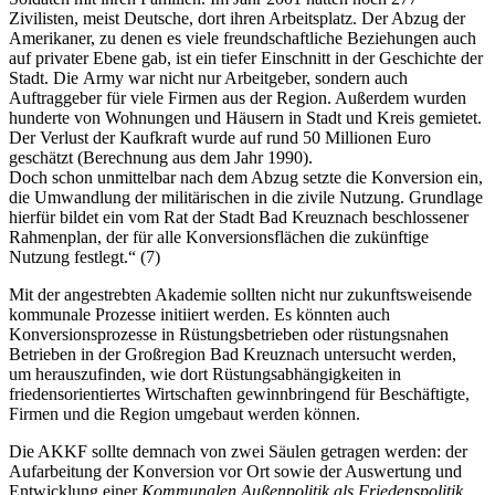
Zivilisten, meist Deutsche, dort ihren Arbeitsplatz. Der Abzug der
Amerikaner, zu denen es viele freundschaftliche Beziehungen auch
auf privater Ebene gab, ist ein tiefer Einschnitt in der Geschichte der
Stadt. Die Army war nicht nur Arbeitgeber, sondern auch
Auftraggeber für viele Firmen aus der Region. Außerdem wurden
hunderte von Wohnungen und Häusern in Stadt und Kreis gemietet.
Der Verlust der Kaufkraft wurde auf rund 50 Millionen Euro
geschätzt (Berechnung aus dem Jahr 1990).
Doch schon unmittelbar nach dem Abzug setzte die Konversion ein,
die Umwandlung der militärischen in die zivile Nutzung. Grundlage
hierfür bildet ein vom Rat der Stadt Bad Kreuznach beschlossener
Rahmenplan, der für alle Konversionsflächen die zukünftige
Nutzung festlegt.“ (7)
Mit der angestrebten Akademie sollten nicht nur zukunftsweisende
kommunale Prozesse initiiert werden. Es könnten auch
Konversionsprozesse in Rüstungsbetrieben oder rüstungsnahen
Betrieben in der Großregion Bad Kreuznach untersucht werden,
um herauszufinden, wie dort Rüstungsabhängigkeiten in
friedensorientiertes Wirtschaften gewinnbringend für Beschäftigte,
Firmen und die Region umgebaut werden können.
Die AKKF sollte demnach von zwei Säulen getragen werden: der
Aufarbeitung der Konversion vor Ort sowie der Auswertung und
Entwicklung einer
Kommunalen Außenpolitik als Friedenspolitik
.