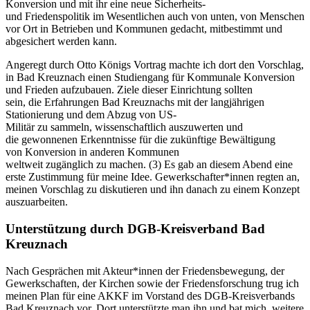
Konversion und mit ihr eine neue Sicherheits-
und Friedenspolitik im Wesentlichen auch von unten, von Menschen
vor Ort in Betrieben und Kommunen gedacht, mitbestimmt und
abgesichert werden kann.
Angeregt durch Otto Königs Vortrag machte ich dort den Vorschlag,
in Bad Kreuznach einen Studiengang für Kommunale Konversion
und Frieden aufzubauen. Ziele dieser Einrichtung sollten
sein, die Erfahrungen Bad Kreuznachs mit der langjährigen
Stationierung und dem Abzug von US-
Militär zu sammeln, wissenschaftlich auszuwerten und
die gewonnenen Erkenntnisse für die zukünftige Bewältigung
von Konversion in anderen Kommunen
weltweit zugänglich zu machen. (3) Es gab an diesem Abend eine
erste Zustimmung für meine Idee. Gewerkschafter*innen regten an,
meinen Vorschlag zu diskutieren und ihn danach zu einem Konzept
auszuarbeiten.
Unterstützung durch DGB-Kreisverband Bad
Kreuznach
Nach Gesprächen mit Akteur*innen der Friedensbewegung, der
Gewerkschaften, der Kirchen sowie der Friedensforschung trug ich
meinen Plan für eine AKKF im Vorstand des DGB-Kreisverbands
Bad Kreuznach vor. Dort unterstützte man ihn und bat mich, weitere