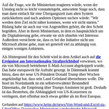
Auf die Frage, wie ihr Ministerium reagieren würde, wenn der
Umstieg nicht so leicht vonstattengeht, antwortete Stage noch, dass
man dann einfach für eine Übergangszeit zum alten System
zurückkehren und nach anderen Optionen suchen würde: "Wir
werden dem Ziel nicht näher kommen, wenn wir nicht starten."
Bislang habe sie auch nur von Angestellten gehört, die den Schritt
begrüßen. Aber in ihrem Ministerium, in dem es hauptsächlich um
die Digitalisierung gehe, erwarte sie sich ohnehin viel Interesse.
Außerdem versicherte sie, dass es bei der Initiative nicht um
Microsoft alleine gehe, man sei generell viel zu abhängig von
einigen wenigen Anbietern.
Als Hintergrund für den Schritt wird in dem Artikel auch auf
die
Ereignisse am Internationalen Strafgerichtshof
verwiesen, wo
ein von Microsoft betriebener E-Mail-Account abgekoppelt wurde.
Das habe europaweit für Aufruhr gesorgt. In Dänemark kommt
hinzu, dass der neue US-Präsident Donald Trump über Wochen
angekündigt hat, dass sein Land Grönland übernehmen wolle. Die
Insel im Nordatlantik ist ein selbstverwalteter Bestandteil
Dänemarks, die Empörung über Trumps Ansinnen ist groß. Deshalb
ist das Bestreben, die Abhängigkeit von US-Konzernen zu
verringern, dort offenbar noch etwas größer als im Rest Europas.
Gefunden auf
https://www.heise.de/news/Von-Word-und-Excel-zu-
LibreOffice-Daenisches-Ministerium-verabschiedet-Microsoft-