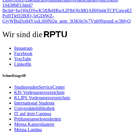
10438683.html?
fbclid=IwQ0xDSwK5flJleHRuA2FlbQIxMQABHjjgleTCFUawgE
PoHTleD2BJQ-5rGDtWZ-
GjyWBnDofl4YxuLtS0Nl2g_aem_3OK0e3v7Vnb9SpxmLw3MyQ
Wir sind die
Instagram
Facebook
YouTube
LinkedIn
Schnellzugriff
StudierendenServiceCenter
KIS Vorlesungsverzeichnis
KLIPS Vorlesungsverzeichnis
International Students
Universitätsbibliothek
IT auf dem Campus
Prüfungsangelegenheiten
Mensa Kaiserslautern
Mensa Landau