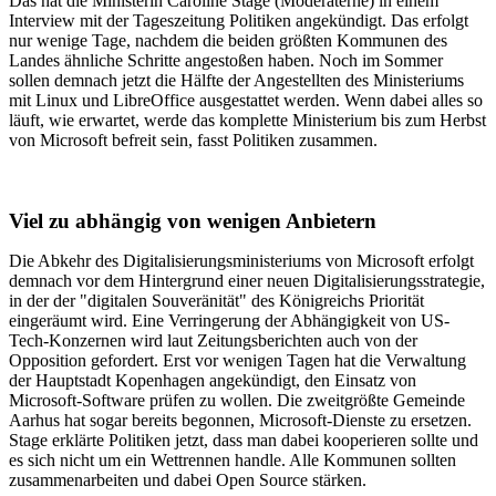
Das hat die Ministerin Caroline Stage (Moderaterne) in einem
Interview mit der Tageszeitung Politiken angekündigt. Das erfolgt
nur wenige Tage, nachdem die beiden größten Kommunen des
Landes ähnliche Schritte angestoßen haben. Noch im Sommer
sollen demnach jetzt die Hälfte der Angestellten des Ministeriums
mit Linux und LibreOffice ausgestattet werden. Wenn dabei alles so
läuft, wie erwartet, werde das komplette Ministerium bis zum Herbst
von Microsoft befreit sein, fasst Politiken zusammen.
Viel zu abhängig von wenigen Anbietern
Die Abkehr des Digitalisierungsministeriums von Microsoft erfolgt
demnach vor dem Hintergrund einer neuen Digitalisierungsstrategie,
in der der "digitalen Souveränität" des Königreichs Priorität
eingeräumt wird. Eine Verringerung der Abhängigkeit von US-
Tech-Konzernen wird laut Zeitungsberichten auch von der
Opposition gefordert. Erst vor wenigen Tagen hat die Verwaltung
der Hauptstadt Kopenhagen angekündigt, den Einsatz von
Microsoft-Software prüfen zu wollen. Die zweitgrößte Gemeinde
Aarhus hat sogar bereits begonnen, Microsoft-Dienste zu ersetzen.
Stage erklärte Politiken jetzt, dass man dabei kooperieren sollte und
es sich nicht um ein Wettrennen handle. Alle Kommunen sollten
zusammenarbeiten und dabei Open Source stärken.