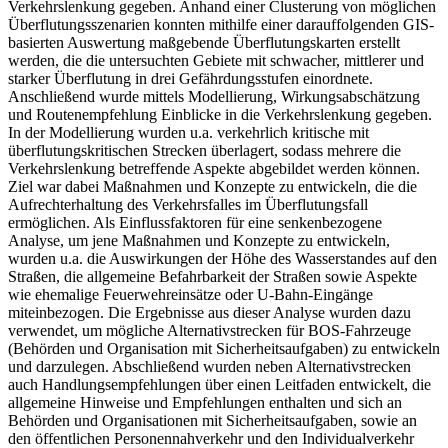
Verkehrslenkung gegeben. Anhand einer Clusterung von möglichen
Überflutungsszenarien konnten mithilfe einer darauffolgenden GIS-
basierten Auswertung maßgebende Überflutungskarten erstellt
werden, die die untersuchten Gebiete mit schwacher, mittlerer und
starker Überflutung in drei Gefährdungsstufen einordnete.
Anschließend wurde mittels Modellierung, Wirkungsabschätzung
und Routenempfehlung Einblicke in die Verkehrslenkung gegeben.
In der Modellierung wurden u.a. verkehrlich kritische mit
überflutungskritischen Strecken überlagert, sodass mehrere die
Verkehrslenkung betreffende Aspekte abgebildet werden können.
Ziel war dabei Maßnahmen und Konzepte zu entwickeln, die die
Aufrechterhaltung des Verkehrsfalles im Überflutungsfall
ermöglichen. Als Einflussfaktoren für eine senkenbezogene
Analyse, um jene Maßnahmen und Konzepte zu entwickeln,
wurden u.a. die Auswirkungen der Höhe des Wasserstandes auf den
Straßen, die allgemeine Befahrbarkeit der Straßen sowie Aspekte
wie ehemalige Feuerwehreinsätze oder U-Bahn-Eingänge
miteinbezogen. Die Ergebnisse aus dieser Analyse wurden dazu
verwendet, um mögliche Alternativstrecken für BOS-Fahrzeuge
(Behörden und Organisation mit Sicherheitsaufgaben) zu entwickeln
und darzulegen. Abschließend wurden neben Alternativstrecken
auch Handlungsempfehlungen über einen Leitfaden entwickelt, die
allgemeine Hinweise und Empfehlungen enthalten und sich an
Behörden und Organisationen mit Sicherheitsaufgaben, sowie an
den öffentlichen Personennahverkehr und den Individualverkehr