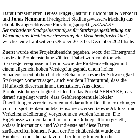
Darauf präsentierten
Teresa Engel
(Institut für Mobilität & Verkehr)
und
Jonas Neumann
(Fachgebiet Siedlungswasserwirtschaft) das
ebenfalls abgeschlossene Forschungsprojekt
„SENSARE –
Sensorbasierte Stadtgebietsanalyse für Starkregengefährdung zur
Warnung und Resilienzverbesserung der Verkehrsinfrastruktur“
,
welches eine Laufzeit von Oktober 2018 bis Dezember 2021 hatte.
Zuerst wurde eine Projektübersicht gegeben, wozu der Hintergrund
sowie die Problemstellung zählten. Dabei wurden historische
Starkregenereignisse in Berlin sowie die Problemstellungen mit
einem allgemein hohen Versiegelungsgrad, einem hohen
Schadenspotential durch dichte Bebauung sowie der Schwierigkeit
Starkregen vorherzusagen, auch vor dem Hintergrund, dass die
Häufigkeit dieser zunimmt, thematisiert. Aus diesen
Problemstellungen folgte die Idee für das Projekt SENSARE, das
darauf ausgelegt wurde, dass Gefahrenpotentiale lokaler
Überflutungen verortet werden und daraufhin Detailuntersuchungen
von Hotspot-Senken mittels Sensornetzwerken (sowie Abfluss- und
Verkehrsmodellierung) vorgenommen werden konnten. Die
Ergebnisse wurden daraufhin auf eine Onlineplattform gestellt,
sodass Informations- und Warndienste auf diese Daten
zurückgreifen können. Nach der Projektübersicht wurde ein
Einblick in die Thematik von Überflutungskarten für die