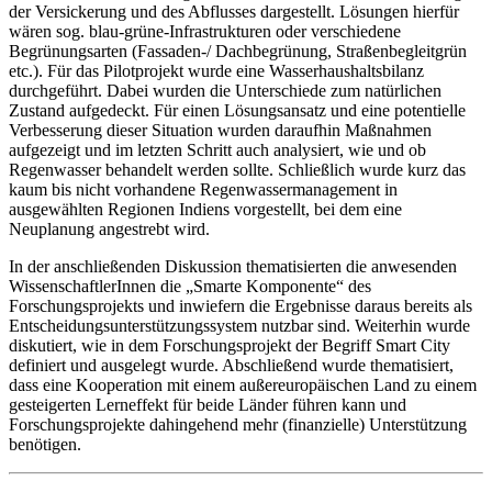
der Versickerung und des Abflusses dargestellt. Lösungen hierfür
wären sog. blau-grüne-Infrastrukturen oder verschiedene
Begrünungsarten (Fassaden-/ Dachbegrünung, Straßenbegleitgrün
etc.). Für das Pilotprojekt wurde eine Wasserhaushaltsbilanz
durchgeführt. Dabei wurden die Unterschiede zum natürlichen
Zustand aufgedeckt. Für einen Lösungsansatz und eine potentielle
Verbesserung dieser Situation wurden daraufhin Maßnahmen
aufgezeigt und im letzten Schritt auch analysiert, wie und ob
Regenwasser behandelt werden sollte. Schließlich wurde kurz das
kaum bis nicht vorhandene Regenwassermanagement in
ausgewählten Regionen Indiens vorgestellt, bei dem eine
Neuplanung angestrebt wird.
In der anschließenden Diskussion thematisierten die anwesenden
WissenschaftlerInnen die „Smarte Komponente“ des
Forschungsprojekts und inwiefern die Ergebnisse daraus bereits als
Entscheidungsunterstützungssystem nutzbar sind. Weiterhin wurde
diskutiert, wie in dem Forschungsprojekt der Begriff Smart City
definiert und ausgelegt wurde. Abschließend wurde thematisiert,
dass eine Kooperation mit einem außereuropäischen Land zu einem
gesteigerten Lerneffekt für beide Länder führen kann und
Forschungsprojekte dahingehend mehr (finanzielle) Unterstützung
benötigen.