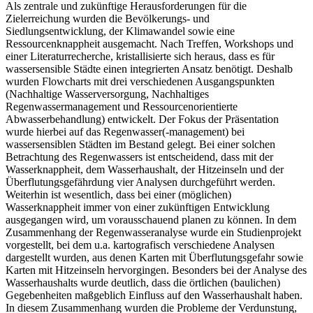
Als zentrale und zukünftige Herausforderungen für die
Zielerreichung wurden die Bevölkerungs- und
Siedlungsentwicklung, der Klimawandel sowie eine
Ressourcenknappheit ausgemacht. Nach Treffen, Workshops und
einer Literaturrecherche, kristallisierte sich heraus, dass es für
wassersensible Städte einen integrierten Ansatz benötigt. Deshalb
wurden Flowcharts mit drei verschiedenen Ausgangspunkten
(Nachhaltige Wasserversorgung, Nachhaltiges
Regenwassermanagement und Ressourcenorientierte
Abwasserbehandlung) entwickelt. Der Fokus der Präsentation
wurde hierbei auf das Regenwasser(-management) bei
wassersensiblen Städten im Bestand gelegt. Bei einer solchen
Betrachtung des Regenwassers ist entscheidend, dass mit der
Wasserknappheit, dem Wasserhaushalt, der Hitzeinseln und der
Überflutungsgefährdung vier Analysen durchgeführt werden.
Weiterhin ist wesentlich, dass bei einer (möglichen)
Wasserknappheit immer von einer zukünftigen Entwicklung
ausgegangen wird, um vorausschauend planen zu können. In dem
Zusammenhang der Regenwasseranalyse wurde ein Studienprojekt
vorgestellt, bei dem u.a. kartografisch verschiedene Analysen
dargestellt wurden, aus denen Karten mit Überflutungsgefahr sowie
Karten mit Hitzeinseln hervorgingen. Besonders bei der Analyse des
Wasserhaushalts wurde deutlich, dass die örtlichen (baulichen)
Gegebenheiten maßgeblich Einfluss auf den Wasserhaushalt haben.
In diesem Zusammenhang wurden die Probleme der Verdunstung,