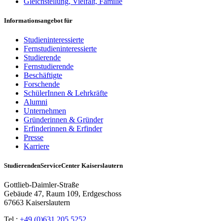
Gleichstellung, Vielfalt, Familie
Informationsangebot für
Studieninteressierte
Fernstudieninteressierte
Studierende
Fernstudierende
Beschäftigte
Forschende
SchülerInnen & Lehrkräfte
Alumni
Unternehmen
Gründerinnen & Gründer
Erfinderinnen & Erfinder
Presse
Karriere
StudierendenServiceCenter Kaiserslautern
Gottlieb-Daimler-Straße
Gebäude 47, Raum 109, Erdgeschoss
67663 Kaiserslautern
Tel.:
+49 (0)631 205 5252