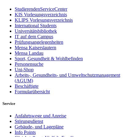
StudierendenServiceCenter
KIS Vorlesungsverzeichnis
KLIPS Vorlesungsverzeichnis
International Students
Universitätsbibliothek
IT auf dem Campus
Prüfungsangelegenheiten
Mensa Kaiserslautern
Mensa Landau
Sport, Gesundheit & Wohlbefinden
Personensuche
Uni-Shop
Arbeits-, Gesundheits- und Umweltschutzmanagement
(AGUM)
Beschäftigte
Formularübersicht
Service
Anfahrtswege und Anreise
Störungsdienst
Gebäude- und Lagepläne
Info Points