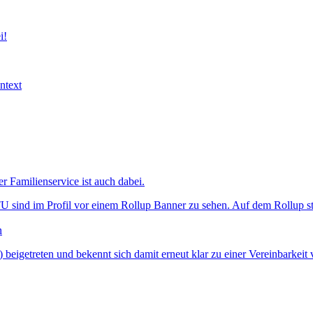
i!
ntext
r Familienservice ist auch dabei.
n
eigetreten und bekennt sich damit erneut klar zu einer Vereinbarkeit 