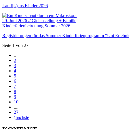
Land(L)aus Kinder 2026
29. Juni 2026
//
Gleichstellung + Familie
Kinderferienbetreuung Sommer 2026
Registrierungen für das Sommer Kinderferienprogramm "Uni Erlebni
Seite 1 von 27
1
2
3
4
5
6
7
8
9
10
....
27
nächste