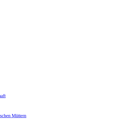
aft
ischen Müttern