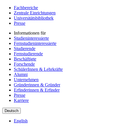
Fachbereiche
Zentrale Einrichtungen
Universitätsbibliothek
Presse
Informationen für
Studieninteressierte
Fernstudieninteressierte
Studierende
Fernstudierende
Beschäftigte
Forschende
SchülerInnen & Lehrkräfte
Alumni
Unternehmen
Gründerinnen & Gründer
Erfinderinnen & Erfinder
Presse
Karriere
Deutsch
English