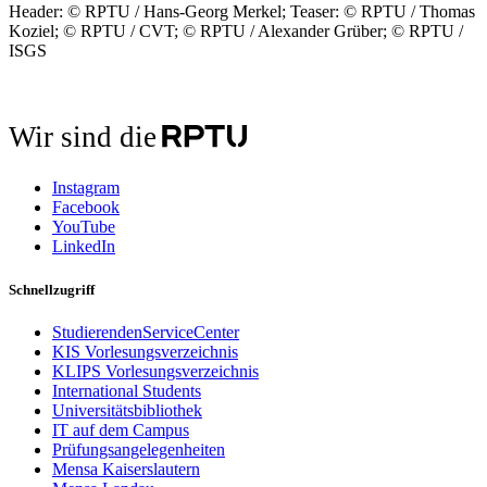
Header: © RPTU / Hans-Georg Merkel; Teaser: © RPTU / Thomas
Koziel; © RPTU / CVT; © RPTU / Alexander Grüber; © RPTU /
ISGS
Wir sind die
Instagram
Facebook
YouTube
LinkedIn
Schnellzugriff
StudierendenServiceCenter
KIS Vorlesungsverzeichnis
KLIPS Vorlesungsverzeichnis
International Students
Universitätsbibliothek
IT auf dem Campus
Prüfungsangelegenheiten
Mensa Kaiserslautern