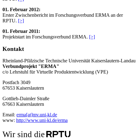
01. Februar 2012:
Erster Zwischenbericht im Forschungsverbund ERMA an der
RPTU.
[>]
01. Februar 2011:
Projektstart im Forschungsverbund ERMA.
[>]
Kontakt
Rheinland-Pfälzische Technische Universität Kaiserslautern-Landau
Verbundprojekt "ERMA"
c/o Lehrstuhl für Virtuelle Produktentwicklung (VPE)
Postfach 3049
67653 Kaiserslautern
Gottlieb-Daimler Straße
67663 Kaiserslautern
Email:
erma[at]mv.uni-kl.de
www:
http://www.uni-kl.de/erma
Wir sind die