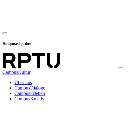
Hauptnavigation
CampusKultur
Über uns
CampusDialoge
CampusErleben
CampusKreativ