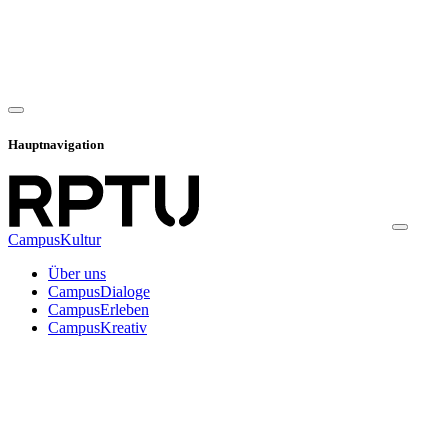
Hauptnavigation
CampusKultur
Über uns
CampusDialoge
CampusErleben
CampusKreativ