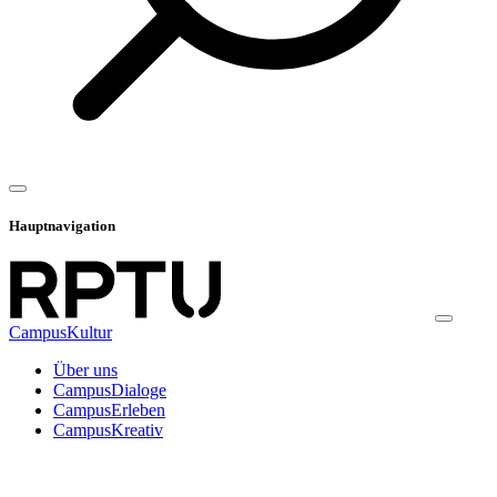
Hauptnavigation
CampusKultur
Über uns
CampusDialoge
CampusErleben
CampusKreativ