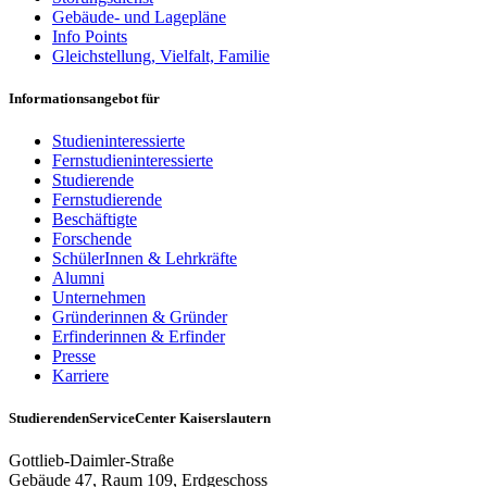
Gebäude- und Lagepläne
Info Points
Gleichstellung, Vielfalt, Familie
Informationsangebot für
Studieninteressierte
Fernstudieninteressierte
Studierende
Fernstudierende
Beschäftigte
Forschende
SchülerInnen & Lehrkräfte
Alumni
Unternehmen
Gründerinnen & Gründer
Erfinderinnen & Erfinder
Presse
Karriere
StudierendenServiceCenter Kaiserslautern
Gottlieb-Daimler-Straße
Gebäude 47, Raum 109, Erdgeschoss