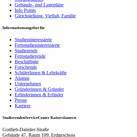
Gebäude- und Lagepläne
Info Points
Gleichstellung, Vielfalt, Familie
Informationsangebot für
Studieninteressierte
Fernstudieninteressierte
Studierende
Fernstudierende
Beschäftigte
Forschende
SchülerInnen & Lehrkräfte
Alumni
Unternehmen
Gründerinnen & Gründer
Erfinderinnen & Erfinder
Presse
Karriere
StudierendenServiceCenter Kaiserslautern
Gottlieb-Daimler-Straße
Gebäude 47, Raum 109, Erdgeschoss