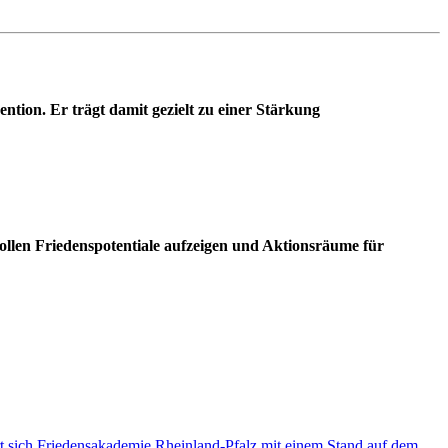
tion. Er trägt damit gezielt zu einer Stärkung
len Friedenspotentiale aufzeigen und Aktionsräume für
ert sich Friedensakademie Rheinland-Pfalz mit einem Stand auf dem…