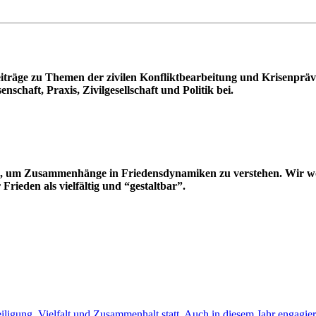
räge zu Themen der zivilen Konfliktbearbeitung und Krisenpräven
nschaft, Praxis, Zivilgesellschaft und Politik bei.
, um Zusammenhänge in Friedensdynamiken zu verstehen. Wir wol
Frieden als vielfältig und “gestaltbar”.
ligung, Vielfalt und Zusammenhalt statt. Auch in diesem Jahr engagi