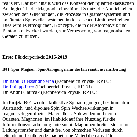
realisiert. Darüber hinaus wird das Konzept der "quantenklassischen
Analogien" in die Magnonik eingeführt. Es nutzt die Ähnlichkeiten
zwischen den Gleichungen, die Prozesse in Quantensystemen und
kohärenten Spinwellensystemen im klassischen Limit beschreiben.
Dies wird es ermöglichen, Konzepte, die in der Atomphysik und
Photonik entwickelt wurden, zur Verbesserung von magnonischen
Geräten zu nutzen.
Erste Förderperiode 2016-2019:
B01
Spin+Magnon: Spin-Anregungen für die Informationsverarbeitung
Dr. habil. Oleksandr Serha
(Fachbereich Physik, RPTU)
Dr. Philipp Pirro
(Fachbereich Physik, RPTU)
Dr. Andrii Chumak (Fachbereich Physik, RPTU)
Im Projekt B01 werden kollektive Spinanregungen, bestimmt durch
Austausch- und dipolare Spin-Spin-Wechselwirkungen in
magnetisch geordneten Materialien - Spinwellen und deren
Quanten, Magnonen, im Hinblick auf ihre Nutzung für die
Informationsverarbeitung untersucht. Magnonen breiten sich ohne
Ladungstransfer und damit frei von ohmschen Verlusten durch
leitende und isolierende magnetische Materialien aus. Die