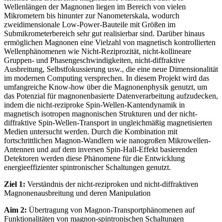
Wellenlängen der Magnonen liegen im Bereich von vielen
Mikrometern bis hinunter zur Nanometerskala, wodurch
zweidimensionale Low-Power-Bauteile mit Größen im
Submikrometerbereich sehr gut realisierbar sind. Darüber hinaus
ermöglichen Magnonen eine Vielzahl von magnetisch kontrollierten
Wellenphänomenen wie Nicht-Reziprozität, nicht-kollineare
Gruppen- und Phasengeschwindigkeiten, nicht-diffraktive
Ausbreitung, Selbstfokussierung usw., die eine neue Dimensionalität
im modernen Computing versprechen. In diesem Projekt wird das
umfangreiche Know-how über die Magnonenphysik genutzt, um
das Potenzial für magnonenbasierte Datenverarbeitung aufzudecken,
indem die nicht-reziproke Spin-Wellen-Kantendynamik in
magnetisch isotropen magnonischen Strukturen und der nicht-
diffraktive Spin-Wellen-Transport in ungleichmäßig magnetisierten
Medien untersucht werden. Durch die Kombination mit
fortschrittlichen Magnon-Wandlern wie nanogroßen Mikrowellen-
Antennen und auf dem inversen Spin-Hall-Effekt basierenden
Detektoren werden diese Phänomene für die Entwicklung
energieeffizienter spintronischer Schaltungen genutzt.
Ziel 1:
Verständnis der nicht-reziproken und nicht-diffraktiven
Magnonenausbreitung und deren Manipulation
Aim 2:
Übertragung von Magnon-Transportphänomenen auf
Funktionalitäten von magnon-spintronischen Schaltungen