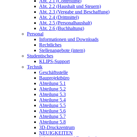
Abt. 2.1 (Controlling)
Abt. 2.2 (Haushalt und Steuern)
Abt. 2.3 (Vergabe und Beschaffung)
Abt. 2.4 (Drittmittel)
Abt. 2.5 (Personalhaushalt)
Abt. 2.6 (Buchhaltung)
Personal
Informationen und Downloads
Rechtliches
Stellenangebote (intern)
Studentisches
KLIPS-Support
Technik
Geschäftsstelle
Bauprojektbüro
Abteilung 5.1
Abteilung 5.2
Abteilung 5.3
Abteilung 5.4
Abteilung 5.5
Abteilung 5.6
Abteilung 5.7
Abteilung 5.8
3D-Druckzentrum
NEUIGKEITEN