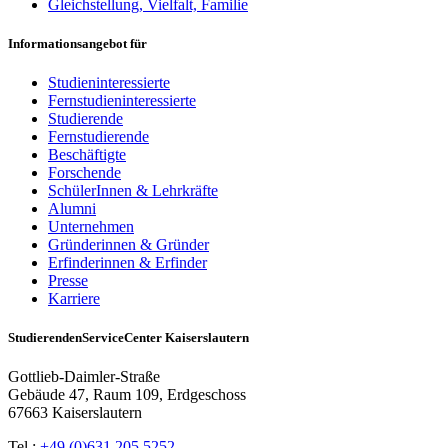
Gleichstellung, Vielfalt, Familie
Informationsangebot für
Studieninteressierte
Fernstudieninteressierte
Studierende
Fernstudierende
Beschäftigte
Forschende
SchülerInnen & Lehrkräfte
Alumni
Unternehmen
Gründerinnen & Gründer
Erfinderinnen & Erfinder
Presse
Karriere
StudierendenServiceCenter Kaiserslautern
Gottlieb-Daimler-Straße
Gebäude 47, Raum 109, Erdgeschoss
67663 Kaiserslautern
Tel.:
+49 (0)631 205 5252