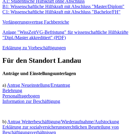
A1: Studentische Hilfskraft ohne Abschluss
B1: Wissenschaftliche Hilfskraft mit Abschluss "Master/Diplom"
C1: Wissenschaftliche Hilfskraft mit Abschluss "Bachelor/FH"
Verlängerungsvertrag Fachbereiche
Anlage "WissZeitVG-Befristung" für wissenschaftliche Hilfskräfte
"Dipl./Master akkreditiert" (PDF)
Erklärung zu Vorbeschäftigungen
Für den Standort Landau
Anträge und Einstellungsunterlagen
a)
Antrag Neueinstellung/Erstantrag
Belehrung
Personalfragebogen
Information zur Beschäftigung
b)
Antrag Weiterbeschäftigung/Wiederaufnahme/Aufstockung
Erklärung zur sozialversicherungsrechtlichen Beurteilung von
Beschäftigungsverhältnissen