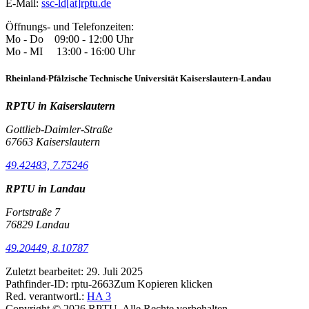
E-Mail:
ssc-ld[at]rptu.de
Öffnungs- und Telefonzeiten:
Mo - Do 09:00 - 12:00 Uhr
Mo - MI 13:00 - 16:00 Uhr
Rheinland-Pfälzische Technische Universität Kaiserslautern-Landau
RPTU in Kaiserslautern
Gottlieb-Daimler-Straße
67663 Kaiserslautern
49.42483, 7.75246
RPTU in Landau
Fortstraße 7
76829 Landau
49.20449, 8.10787
Zuletzt bearbeitet:
29. Juli 2025
Pathfinder-ID:
rptu-2663
Zum Kopieren klicken
Red. verantwortl.:
HA 3
Copyright © 2026 RPTU. Alle Rechte vorbehalten.