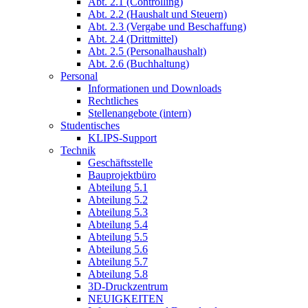
Abt. 2.1 (Controlling)
Abt. 2.2 (Haushalt und Steuern)
Abt. 2.3 (Vergabe und Beschaffung)
Abt. 2.4 (Drittmittel)
Abt. 2.5 (Personalhaushalt)
Abt. 2.6 (Buchhaltung)
Personal
Informationen und Downloads
Rechtliches
Stellenangebote (intern)
Studentisches
KLIPS-Support
Technik
Geschäftsstelle
Bauprojektbüro
Abteilung 5.1
Abteilung 5.2
Abteilung 5.3
Abteilung 5.4
Abteilung 5.5
Abteilung 5.6
Abteilung 5.7
Abteilung 5.8
3D-Druckzentrum
NEUIGKEITEN