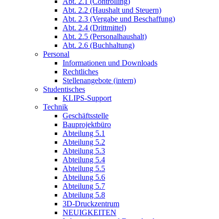
Abt. 2.1 (Controlling)
Abt. 2.2 (Haushalt und Steuern)
Abt. 2.3 (Vergabe und Beschaffung)
Abt. 2.4 (Drittmittel)
Abt. 2.5 (Personalhaushalt)
Abt. 2.6 (Buchhaltung)
Personal
Informationen und Downloads
Rechtliches
Stellenangebote (intern)
Studentisches
KLIPS-Support
Technik
Geschäftsstelle
Bauprojektbüro
Abteilung 5.1
Abteilung 5.2
Abteilung 5.3
Abteilung 5.4
Abteilung 5.5
Abteilung 5.6
Abteilung 5.7
Abteilung 5.8
3D-Druckzentrum
NEUIGKEITEN