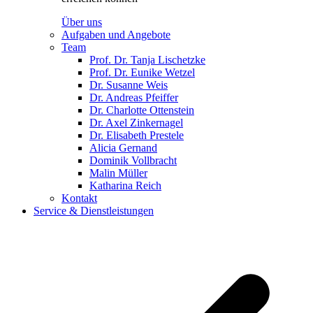
Über uns
Aufgaben und Angebote
Team
Prof. Dr. Tanja Lischetzke
Prof. Dr. Eunike Wetzel
Dr. Susanne Weis
Dr. Andreas Pfeiffer
Dr. Charlotte Ottenstein
Dr. Axel Zinkernagel
Dr. Elisabeth Prestele
Alicia Gernand
Dominik Vollbracht
Malin Müller
Katharina Reich
Kontakt
Service & Dienstleistungen