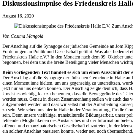
Diskussionsimpulse des Friedenskreis Hal
August 16, 2020
Von Cosima Mangold
Der Anschlag auf die Synagoge der jüdischen Gemeinde an Jom Kipp
Forderungen an Politik und Gesellschaft geführt. Was aber bedeutet ei
Friedenskreis Halle e.V.? In den Monaten nach dem 09. Oktober unt
begonnen, bei dem uns die breite Beteiligung vieler Menschen wichti
Beim vorliegenden Text handelt es sich um einen Ausschnitt der 
Der Anschlag auf die Synagoge der jüdischen Gemeinde in Halle an 
einen Moment inne hielten, um uns gegenseitig zu unterstützen, wurde
jetzt nur an uns denken können. Der Anschlag zeigte deutlich, dass H
Uns ist es wichtig, klar zu benennen, dass die Beweggründe des Täters
werden muss. Genau in diesen Zusammenhang stellen wir auch das ver
aufgearbeitet werden und dass wir selbst mit der Aufarbeitung konseq
zu sein. Wir sehen uns hier in Halle in der Verantwortung, für die 
sein. Denn unsere vielfältige, transkulturelle Bildungsarbeit, unser p
fehlenden Möglichkeiten des Austausches und der Information bieten. O
offenen und emanzipatorischen Gesellschaft einzutreten, in der Mensc
ein solcher Anschlag passieren konnte, weder neu noch überraschend