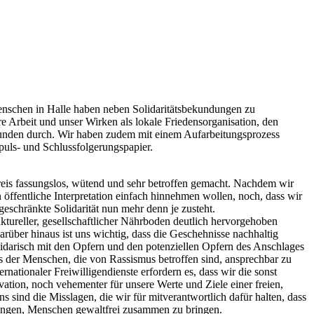
nschen in Halle haben neben Solidaritätsbekundungen zu
ere Arbeit und unser Wirken als lokale Friedensorganisation, den
runden durch. Wir haben zudem mit einem Aufarbeitungsprozess
puls- und Schlussfolgerungspapier.
eis fassungslos, wütend und sehr betroffen gemacht. Nachdem wir
öffentliche Interpretation einfach hinnehmen wollen, noch, dass wir
eschränkte Solidarität nun mehr denn je zusteht.
uktureller, gesellschaftlicher Nährboden deutlich hervorgehoben
über hinaus ist uns wichtig, dass die Geschehnisse nachhaltig
olidarisch mit den Opfern und den potenziellen Opfern des Anschlages
s der Menschen, die von Rassismus betroffen sind, ansprechbar zu
rnationaler Freiwilligendienste erfordern es, dass wir die sonst
vation, noch vehementer für unsere Werte und Ziele einer freien,
 sind die Misslagen, die wir für mitverantwortlich dafür halten, dass
ebungen, Menschen gewaltfrei zusammen zu bringen.