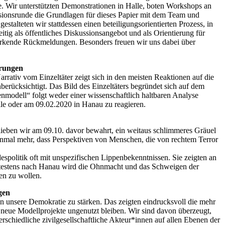
e. Wir unterstützten Demonstrationen in Halle, boten Workshops an
ssionsrunde die Grundlagen für dieses Papier mit dem Team und
stalteten wir stattdessen einen beteiligungsorientierten Prozess, in
tig als öffentliches Diskussionsangebot und als Orientierung für
stärkende Rückmeldungen. Besonders freuen wir uns dabei über
erungen
rrativ vom Einzeltäter zeigt sich in den meisten Reaktionen auf die
erücksichtigt. Das Bild des Einzeltäters begründet sich auf dem
nmodell“ folgt weder einer wissenschaftlich haltbaren Analyse
lle oder am 09.02.2020 in Hanau zu reagieren.
eben wir am 09.10. davor bewahrt, ein weitaus schlimmeres Gräuel
einmal mehr, dass Perspektiven von Menschen, die von rechtem Terror
spolitik oft mit unspezifischen Lippenbekenntnissen. Sie zeigten an
Spätestens nach Hanau wird die Ohnmacht und das Schweigen der
en zu wollen.
gen
en unsere Demokratie zu stärken. Das zeigten eindrucksvoll die mehr
ür neue Modellprojekte ungenutzt bleiben. Wir sind davon überzeugt,
chiedliche zivilgesellschaftliche Akteur*innen auf allen Ebenen der