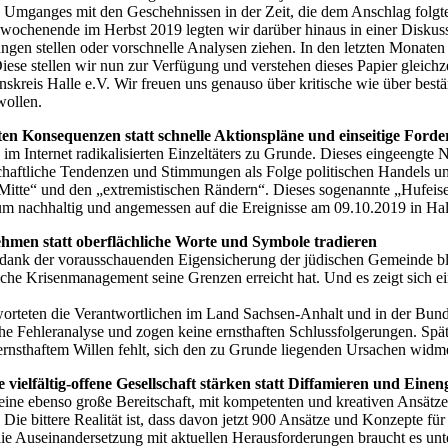
es Umganges mit den Geschehnissen in der Zeit, die dem Anschlag folgt
nswochenende im Herbst 2019 legten wir darüber hinaus in einer Disku
gen stellen oder vorschnelle Analysen ziehen. In den letzten Monaten ge
se stellen wir nun zur Verfügung und verstehen dieses Papier gleichzei
enskreis Halle e.V. Wir freuen uns genauso über kritische wie über be
wollen.
en Konsequenzen statt schnelle Aktionspläne und einseitige Ford
m Internet radikalisierten Einzeltäters zu Grunde. Dieses eingeengte Na
chaftliche Tendenzen und Stimmungen als Folge politischen Handels unb
 Mitte“ und den „extremistischen Rändern“. Dieses sogenannte „Hufeise
 um nachhaltig und angemessen auf die Ereignisse am 09.10.2019 in Ha
ehmen statt oberflächliche Worte und Symbole tradieren
dank der vorausschauenden Eigensicherung der jüdischen Gemeinde bli
iche Krisenmanagement seine Grenzen erreicht hat. Und es zeigt sich 
worteten die Verantwortlichen im Land Sachsen-Anhalt und in der Bunde
ische Fehleranalyse und zogen keine ernsthaften Schlussfolgerungen. 
 ernsthaftem Willen fehlt, sich den zu Grunde liegenden Ursachen widm
 vielfältig-offene Gesellschaft stärken statt Diffamieren und Einen
t eine ebenso große Bereitschaft, mit kompetenten und kreativen Ansätz
 Die bittere Realität ist, dass davon jetzt 900 Ansätze und Konzepte f
Auseinandersetzung mit aktuellen Herausforderungen braucht es unters