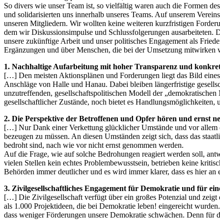
So divers wie unser Team ist, so vielfältig waren auch die Formen d
und solidarisierten uns innerhalb unseres Teams. Auf unserem Verei
unseren Mitgliedern. Wir wollten keine weiteren kurzfristigen Forderun
dem wir Diskussionsimpulse und Schlussfolgerungen ausarbeiteten. Die
unsere zukünftige Arbeit und unser politisches Engagement als Fried
Ergänzungen und über Menschen, die bei der Umsetzung mitwirken 
1. Nachhaltige Aufarbeitung mit hoher ­Transparenz und konkret
[…] Den meisten Aktionsplänen und Forderungen liegt das Bild eines i
Anschläge von Halle und Hanau. Dabei bleiben längerfristige gesells
unzutreffenden, gesellschaftspolitischen Modell der „demokratischen
gesellschaftlicher Zustände, noch bietet es Handlungsmöglichkeiten,
2. Die Perspektive der Betroffenen und Opfer hören und ernst n
[…] Nur Dank einer Verkettung glücklicher Umstände und vor allem 
bezeugen zu müssen. An diesen Umständen zeigt sich, dass das staatl
bedroht sind, nach wie vor nicht ernst genommen werden.
Auf die Frage, wie auf solche Bedrohungen reagiert werden soll, ant
vielen Stellen kein echtes Problembewusstsein, betrieben keine krit
Behörden immer deutlicher und es wird immer klarer, dass es hier an
3. Zivilgesellschaftliches Engagement für Demokratie und für eine
[…] Die Zivilgesellschaft verfügt über ein großes Potenzial und zeig
als 1.000 Projektideen, die bei Demokratie leben! eingereicht wurden.
dass weniger Förderungen unsere Demokratie schwächen. Denn für die 