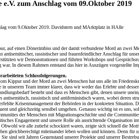
le e.V. zum Anschlag vom 09.Oktober 2019
ur, auf einen Dönerimbiss und der damit verbundene Mord an zwei Me
n antisemitischer, rassistischer und frauenfeindlicher Anschlag für uns
erstützten wir Demonstrationen und führten Workshops und Gesprächs
g war. In diesem Rahmen entstand das hier in Auszügen vorgestellte Im
erarbeiteten Schlussfolgerungen.
Jom Kippur und der Mord an zwei Menschen hat uns alle im Friedenskr
 in unserem Team immer klarer, dass wir weder das Erlebte und dessen 
andlungsbedarf besteht und dass es Menschen gibt, denen unsere uneing
 antisemitisch, rassistisch und antifeministisch waren, wobei deren str
fehlte Krisenmanagement der Behörden in der konkreten Situation. Dar
uent und gleichzeitig sensibel umgehen. Genauso wichtig ist es uns, s
Communities der Menschen mit Migrationsgeschichte und die Communitie
olitisches Engagement und unsere Rolle als ausrichtende Organisation inte
bwohl wir alle zutiefst schockiert waren, zeigte sich schnell die Moti
hen gleichberechtigt miteinander leben wollen und können. Denn für uns
. Sie sind seit Jahren Gegenstand unserer Projekte und unserer Bestr