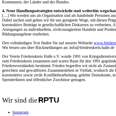
Kommunen, der Länder und des Bundes.
4. Neue Handlungsstrategien entwickeln statt weiterhin wegsch
[…] Wir werden uns als Organisation und als handelnde Personen au
Dabei suchen und gehen wir für uns geeignete Wege, mit diesen Prä
konstruktive Beiträge in gesellschaftlichen Diskursen zu verbreiten. 
Anregungen zu individuellem, zivilcouragiertem Handeln und Positi
Bildungsangebote erarbeiten.
Den vollständigen Text finden Sie auf ­unserer Webseite
www.friedensk
Wir freuen uns über Rückmeldungen an: info@friedenskreis-halle.de
Der Verein Friedenskreis Halle e.V. wurde 1991 von Kriegsdienstver
zum Friedenskreis zusammen und waren Basis für den 1991 gegründe
Friedensverständnis bestimmt: Frieden begreifen wir nicht als Zustand,
gerechten und gewaltfreien Zusammenleben in Vielfalt, wodurch die E
konstruktive sowie zivile Konfliktbearbeitung, gelebte Demokratie, tr
SpenderInnen und öffentlicher Zuschüsse getragen.
Wir sind die
Instagram