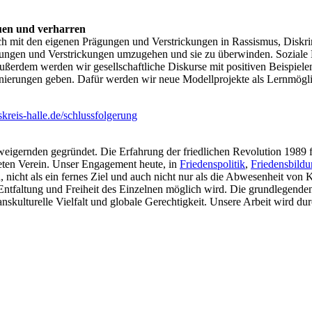
auen und verharren
ch mit den eigenen Prägungen und Verstrickungen in Rassismus, Diskr
gungen und Verstrickungen umzugehen und sie zu überwinden. Soziale 
Außerdem werden wir gesellschaftliche Diskurse mit positiven Beispiele
onierungen geben. Dafür werden wir neue Modellprojekte als Lernmögli
reis-halle.de/schlussfolgerung
weigernden gegründet. Die Erfahrung der friedlichen Revolution 1989 
ten Verein. Unser Engagement heute, in
Friedenspolitik
,
Friedensbild
 nicht als ein fernes Ziel und auch nicht nur als die Abwesenheit von K
ntfaltung und Freiheit des Einzelnen möglich wird. Die grundlegenden
anskulturelle Vielfalt und globale Gerechtigkeit. Unsere Arbeit wird du