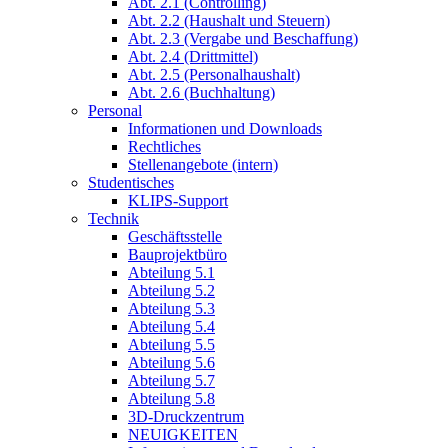
Abt. 2.1 (Controlling)
Abt. 2.2 (Haushalt und Steuern)
Abt. 2.3 (Vergabe und Beschaffung)
Abt. 2.4 (Drittmittel)
Abt. 2.5 (Personalhaushalt)
Abt. 2.6 (Buchhaltung)
Personal
Informationen und Downloads
Rechtliches
Stellenangebote (intern)
Studentisches
KLIPS-Support
Technik
Geschäftsstelle
Bauprojektbüro
Abteilung 5.1
Abteilung 5.2
Abteilung 5.3
Abteilung 5.4
Abteilung 5.5
Abteilung 5.6
Abteilung 5.7
Abteilung 5.8
3D-Druckzentrum
NEUIGKEITEN