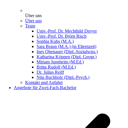
Über uns
Über uns
Team
Univ.-Prof. Dr. Mechthild Dreyer
Univ.-Prof. Dr. Björn Risch
Sophia Kuhs (M.A.)
Sara Braun (M.A.) (in Elternzeit)
Ines Obenauer (Dipl.-Sozialwiss.)
Katharina Köppen (Dipl. Geogr.)
Miriam Jungheim (M.Ed.)
Britta Rudolf (M.Ed.)
Dr. Julius Reiff
Nita Buchholz (Dipl.-Psych.)
Kontakt und Anfahrt
Angebote für Zwei-Fach-Bachelor