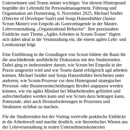
Unternehmen und Teams immer wichtiger. Vor diesem Hintergrund
begrüßte der Lehrstuhl für Personalmanagement, Führung und
Organisation am Donnerstag, 6. November 2025, Michael Seidler
(Director of Developer SaaS) und Sonja Hatzenbühler (Junior
Scrum Master) von Empolis als Gastvortragende in der Master-
Lehrveranstaltung „Organizational Behavior“. Ihre praxisnahen
Einblicke zum Thema „Agiles Arbeiten in Scrum-Teams“ fügten
sich dabei ideal in die Veranstaltung ein, die einem agilen Lehr- und
Lernkonzept folgt.
Eine Einführung in die Grundlagen von Scrum bildete die Basis für
die anschließende ausführliche Diskussion mit den Studierenden.
Dabei ging es insbesondere darum, wie Scrum bei Empolis in der
Praxis umgesetzt wird und wie Teams damit erfolgreich agil arbeiten
können. Michael Seidler und Sonja Hatzenbühler berichteten unter
anderem, wie Scrum-Prozesse vor dem Hintergrund strategischer
Personal- oder Businessentscheidungen flexibel angepasst werden
können, wie ein agiles Mindset bei Mitarbeitenden gefördert und
aufrechterhalten werden kann und wie Scrum dazu beitragen kann,
Potenziale, aber auch Herausforderungen in Prozessen und
Strukturen sichtbar zu machen.
Für die Studierenden bot der Vortrag wertvolle praktische Einblicke
in die Arbeitswelt und machte deutlich, wie theoretisches Wissen aus
der Lehrveranstaltung in realen Unternehmenskontexten