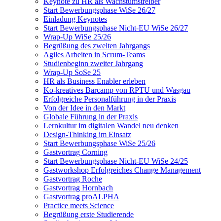
Keynote zu HR als Wachstumstreiber
Start Bewerbungsphase WiSe 26/27
Einladung Keynotes
Start Bewerbungsphase Nicht-EU WiSe 26/27
Wrap-Up WiSe 25/26
Begrüßung des zweiten Jahrgangs
Agiles Arbeiten in Scrum-Teams
Studienbeginn zweiter Jahrgang
Wrap-Up SoSe 25
HR als Business Enabler erleben
Ko-kreatives Barcamp von RPTU und Wasgau
Erfolgreiche Personalführung in der Praxis
Von der Idee in den Markt
Globale Führung in der Praxis
Lernkultur im digitalen Wandel neu denken
Design-Thinking im Einsatz
Start Bewerbungsphase WiSe 25/26
Gastvortrag Corning
Start Bewerbungsphase Nicht-EU WiSe 24/25
Gastworkshop Erfolgreiches Change Management
Gastvortrag Roche
Gastvortrag Hornbach
Gastvortrag proALPHA
Practice meets Science
Begrüßung erste Studierende